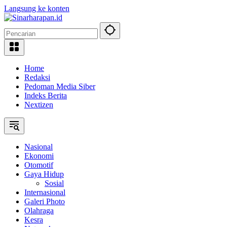
Langsung ke konten
Home
Redaksi
Pedoman Media Siber
Indeks Berita
Nextizen
Nasional
Ekonomi
Otomotif
Gaya Hidup
Sosial
Internasional
Galeri Photo
Olahraga
Kesra