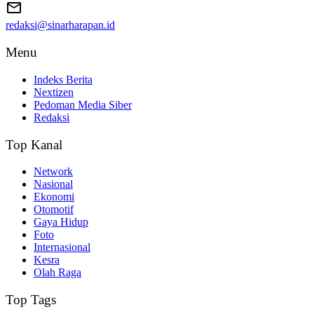
redaksi@sinarharapan.id
Menu
Indeks Berita
Nextizen
Pedoman Media Siber
Redaksi
Top Kanal
Network
Nasional
Ekonomi
Otomotif
Gaya Hidup
Foto
Internasional
Kesra
Olah Raga
Top Tags