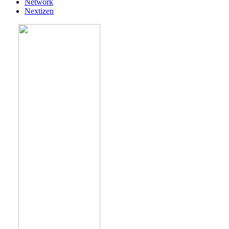
Network
Nextizen