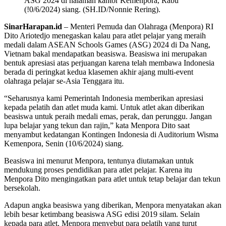
ASG 2024 di halaman kantor Kemenpora, Rabu
(!0/6/2024) siang. (SH.ID/Nonnie Rering).
SinarHarapan.id
– Menteri Pemuda dan Olahraga (Menpora) RI
Dito Ariotedjo menegaskan kalau para atlet pelajar yang meraih
medali dalam ASEAN Schools Games (ASG) 2024 di Da Nang,
Vietnam bakal mendapatkan beasiswa. Beasiswa ini merupakan
bentuk apresiasi atas perjuangan karena telah membawa Indonesia
berada di peringkat kedua klasemen akhir ajang multi-event
olahraga pelajar se-Asia Tenggara itu.
“Seharusnya kami Pemerintah Indonesia memberikan apresiasi
kepada pelatih dan atlet muda kami. Untuk atlet akan diberikan
beasiswa untuk peraih medali emas, perak, dan perunggu. Jangan
lupa belajar yang tekun dan rajin,” kata Menpora Dito saat
menyambut kedatangan Kontingen Indonesia di Auditorium Wisma
Kemenpora, Senin (10/6/2024) siang.
Beasiswa ini menurut Menpora, tentunya diutamakan untuk
mendukung proses pendidikan para atlet pelajar. Karena itu
Menpora Dito mengingatkan para atlet untuk tetap belajar dan tekun
bersekolah.
Adapun angka beasiswa yang diberikan, Menpora menyatakan akan
lebih besar ketimbang beasiswa ASG edisi 2019 silam. Selain
kepada para atlet, Menpora menyebut para pelatih yang turut