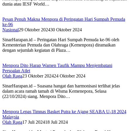
dunia atau IESF World…
Pesan Penuh Makna Menpora di Peringatan Hari Sumpah Pemuda
ke-96
Nasional
29 Oktober 2024
30 Oktober 2024
SinarHarapan.id – Peringatan Hari Sumpah Pemuda ke-96 oleh
Kementerian Pemuda dan Olahraga (Kemenpora) diramaikan
dengan sejumlah kegiatan di Plaza…
Menpora Dito Harap Wamen Taufik Mampu Menjembatani
Persoalan Atlet
Olah Raga
23 Oktober 2024
24 Oktober 2024
SinarHarapan.id – Suasana hangat dan harmonisasi terlihat jelas
dalam acara ramah tamah di Wisma Kemenepora, Selasa
(22/10/2024) siang. Menpora Dito…
Menpora Lepas Timnas Basket Putra ke Ajang SEABA U-18 2024
Malaysia
Olah Raga
17 Juli 2024
18 Juli 2024