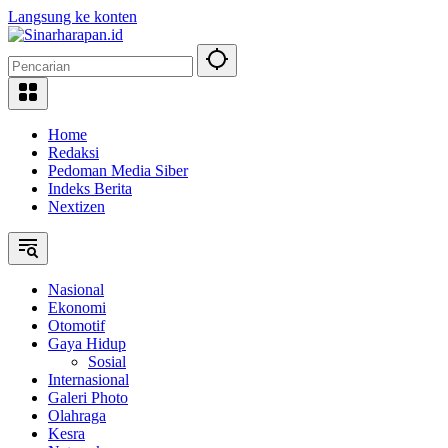
Langsung ke konten
Home
Redaksi
Pedoman Media Siber
Indeks Berita
Nextizen
Nasional
Ekonomi
Otomotif
Gaya Hidup
Sosial
Internasional
Galeri Photo
Olahraga
Kesra