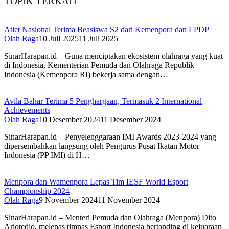
TOPIK TERKAIT
Atlet Nasional Terima Beasiswa S2 dari Kemenpora dan LPDP
Olah Raga
10 Juli 2025
11 Juli 2025
SinarHarapan.id – Guna menciptakan ekosistem olahraga yang kuat
di Indonesia, Kementerian Pemuda dan Olahraga Republik
Indonesia (Kemenpora RI) bekerja sama dengan…
Avila Bahar Terima 5 Penghargaan, Termasuk 2 International
Achievements
Olah Raga
10 Desember 2024
11 Desember 2024
SinarHarapan.id – Penyelenggaraan IMI Awards 2023-2024 yang
dipersembahkan langsung oleh Pengurus Pusat Ikatan Motor
Indonesia (PP IMI) di H…
Menpora dan Wamenpora Lepas Tim IESF World Esport
Championship 2024
Olah Raga
9 November 2024
11 November 2024
SinarHarapan.id – Menteri Pemuda dan Olahraga (Menpora) Dito
Ariotedjo, melepas timnas Esport Indonesia bertanding di kejuaraan