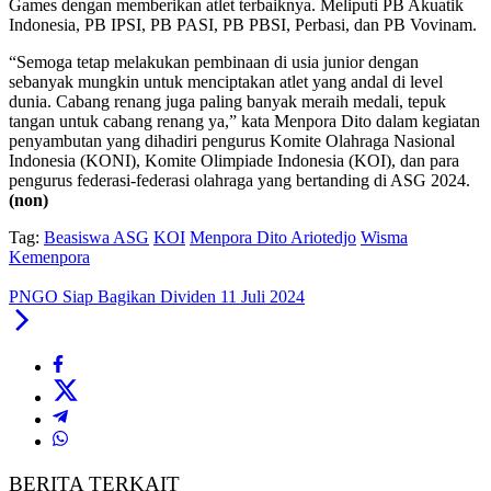
Games dengan memberikan atlet terbaiknya. Meliputi PB Akuatik
Indonesia, PB IPSI, PB PASI, PB PBSI, Perbasi, dan PB Vovinam.
“Semoga tetap melakukan pembinaan di usia junior dengan
sebanyak mungkin untuk menciptakan atlet yang andal di level
dunia. Cabang renang juga paling banyak meraih medali, tepuk
tangan untuk cabang renang ya,” kata Menpora Dito dalam kegiatan
penyambutan yang dihadiri pengurus Komite Olahraga Nasional
Indonesia (KONI), Komite Olimpiade Indonesia (KOI), dan para
pengurus federasi-federasi olahraga yang bertanding di ASG 2024.
(non)
Tag:
Beasiswa ASG
KOI
Menpora Dito Ariotedjo
Wisma
Kemenpora
PNGO Siap Bagikan Dividen 11 Juli 2024
BERITA TERKAIT