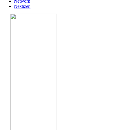
Network
Nextizen