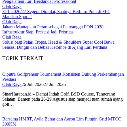
Pengalaman Lari Berstandar Professional
Olah Raga
EPL 2026/27 Segera Dimulai, Saatnya Berburu Poin di FPL
Mansion Sports!
Olah Raga
Jakarta Mantapkan Peran sebagai Penyangga PON 2028,
Infrastruktur Siap, Prestasi Jadi Prioritas
Olah Raga
Solusi bagi Pelari Tropis, Head & Shoulders Super Cool Bawa
Sensasi Dingin dan Bebas Ketombe di Ajang Lari Perdana
TOPIK TERKAIT
Ciputra Golfpreneur Tournament Konsisten Dukung Perkembangan
Prestasi
Olah Raga
26 Juli 2026
27 Juli 2026
SinarHarapan.id – Damai Indah Golf, BSD Course, Tangerang
Selatan, Banten pada 26-29 Agustus siap menjadi tuan rumah ajang
golf…
Bersama HMRT, Avila Bahar dan Aaron Lim Pimpin Grid MTCC
300KM