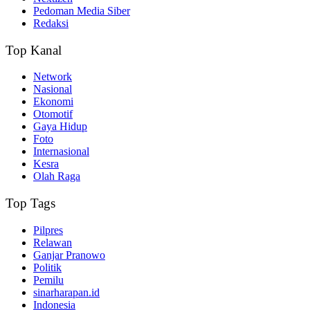
Pedoman Media Siber
Redaksi
Top Kanal
Network
Nasional
Ekonomi
Otomotif
Gaya Hidup
Foto
Internasional
Kesra
Olah Raga
Top Tags
Pilpres
Relawan
Ganjar Pranowo
Politik
Pemilu
sinarharapan.id
Indonesia