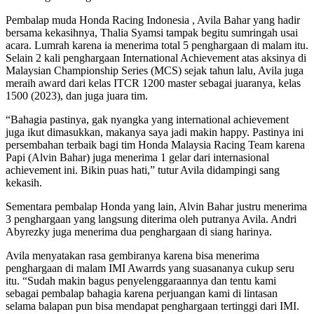
Pembalap muda Honda Racing Indonesia , Avila Bahar yang hadir
bersama kekasihnya, Thalia Syamsi tampak begitu sumringah usai
acara. Lumrah karena ia menerima total 5 penghargaan di malam itu.
Selain 2 kali penghargaan International Achievement atas aksinya di
Malaysian Championship Series (MCS) sejak tahun lalu, Avila juga
meraih award dari kelas ITCR 1200 master sebagai juaranya, kelas
1500 (2023), dan juga juara tim.
“Bahagia pastinya, gak nyangka yang international achievement
juga ikut dimasukkan, makanya saya jadi makin happy. Pastinya ini
persembahan terbaik bagi tim Honda Malaysia Racing Team karena
Papi (Alvin Bahar) juga menerima 1 gelar dari internasional
achievement ini. Bikin puas hati,” tutur Avila didampingi sang
kekasih.
Sementara pembalap Honda yang lain, Alvin Bahar justru menerima
3 penghargaan yang langsung diterima oleh putranya Avila. Andri
Abyrezky juga menerima dua penghargaan di siang harinya.
Avila menyatakan rasa gembiranya karena bisa menerima
penghargaan di malam IMI Awarrds yang suasananya cukup seru
itu. “Sudah makin bagus penyelenggaraannya dan tentu kami
sebagai pembalap bahagia karena perjuangan kami di lintasan
selama balapan pun bisa mendapat penghargaan tertinggi dari IMI.