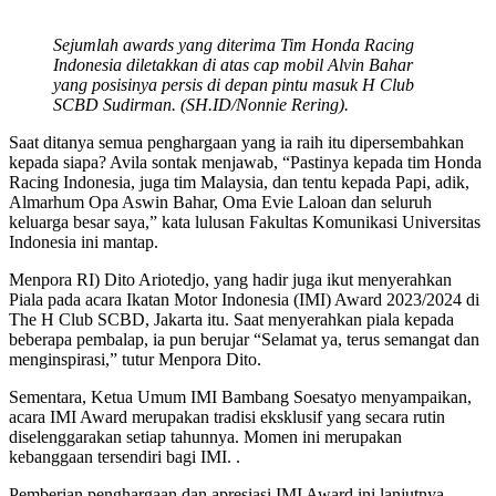
Sejumlah awards yang diterima Tim Honda Racing
Indonesia diletakkan di atas cap mobil Alvin Bahar
yang posisinya persis di depan pintu masuk H Club
SCBD Sudirman. (SH.ID/Nonnie Rering).
Saat ditanya semua penghargaan yang ia raih itu dipersembahkan
kepada siapa? Avila sontak menjawab, “Pastinya kepada tim Honda
Racing Indonesia, juga tim Malaysia, dan tentu kepada Papi, adik,
Almarhum Opa Aswin Bahar, Oma Evie Laloan dan seluruh
keluarga besar saya,” kata lulusan Fakultas Komunikasi Universitas
Indonesia ini mantap.
Menpora RI) Dito Ariotedjo, yang hadir juga ikut menyerahkan
Piala pada acara Ikatan Motor Indonesia (IMI) Award 2023/2024 di
The H Club SCBD, Jakarta itu. Saat menyerahkan piala kepada
beberapa pembalap, ia pun berujar “Selamat ya, terus semangat dan
menginspirasi,” tutur Menpora Dito.
Sementara, Ketua Umum IMI Bambang Soesatyo menyampaikan,
acara IMI Award merupakan tradisi eksklusif yang secara rutin
diselenggarakan setiap tahunnya. Momen ini merupakan
kebanggaan tersendiri bagi IMI. .
Pemberian penghargaan dan apresiasi IMI Award ini lanjutnya,