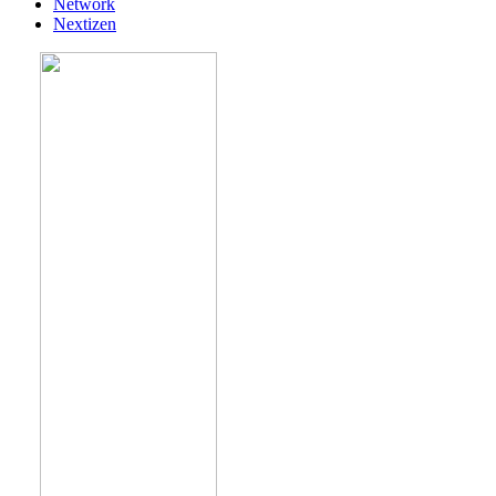
Network
Nextizen