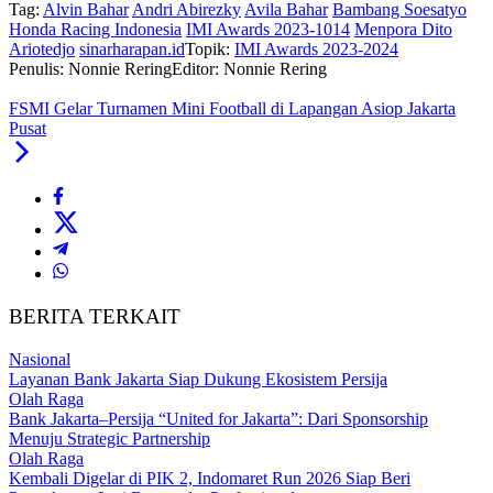
Tag:
Alvin Bahar
Andri Abirezky
Avila Bahar
Bambang Soesatyo
Honda Racing Indonesia
IMI Awards 2023-1014
Menpora Dito
Ariotedjo
sinarharapan.id
Topik:
IMI Awards 2023-2024
Penulis: Nonnie Rering
Editor: Nonnie Rering
FSMI Gelar Turnamen Mini Football di Lapangan Asiop Jakarta
Pusat
BERITA TERKAIT
Nasional
Layanan Bank Jakarta Siap Dukung Ekosistem Persija
Olah Raga
Bank Jakarta–Persija “United for Jakarta”: Dari Sponsorship
Menuju Strategic Partnership
Olah Raga
Kembali Digelar di PIK 2, Indomaret Run 2026 Siap Beri