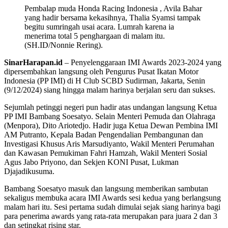
Pembalap muda Honda Racing Indonesia , Avila Bahar
yang hadir bersama kekasihnya, Thalia Syamsi tampak
begitu sumringah usai acara. Lumrah karena ia
menerima total 5 penghargaan di malam itu.
(SH.ID/Nonnie Rering).
SinarHarapan.id
– Penyelenggaraan IMI Awards 2023-2024 yang
dipersembahkan langsung oleh Pengurus Pusat Ikatan Motor
Indonesia (PP IMI) di H Club SCBD Sudirman, Jakarta, Senin
(9/12/2024) siang hingga malam harinya berjalan seru dan sukses.
Sejumlah petinggi negeri pun hadir atas undangan langsung Ketua
PP IMI Bambang Soesatyo. Selain Menteri Pemuda dan Olahraga
(Menpora), Dito Ariotedjo. Hadir juga Ketua Dewan Pembina IMI
AM Putranto, Kepala Badan Pengendalian Pembangunan dan
Investigasi Khusus Aris Marsudiyanto, Wakil Menteri Perumahan
dan Kawasan Pemukiman Fahri Hamzah, Wakil Menteri Sosial
Agus Jabo Priyono, dan Sekjen KONI Pusat, Lukman
Djajadikusuma.
Bambang Soesatyo masuk dan langsung memberikan sambutan
sekaligus membuka acara IMI Awards sesi kedua yang berlangsung
malam hari itu. Sesi pertama sudah dimulai sejak siang harinya bagi
para penerima awards yang rata-rata merupakan para juara 2 dan 3
dan setingkat rising star.