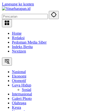
Langsung ke konten
Home
Redaksi
Pedoman Media Siber
Indeks Berita
Nextizen
Nasional
Ekonomi
Otomotif
Gaya Hidup
Sosial
Internasional
Galeri Photo
Olahraga
Kesra