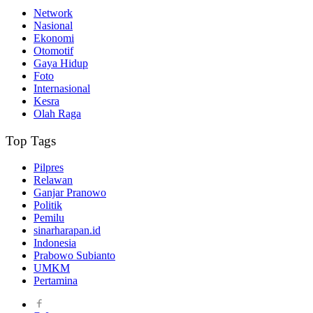
Network
Nasional
Ekonomi
Otomotif
Gaya Hidup
Foto
Internasional
Kesra
Olah Raga
Top Tags
Pilpres
Relawan
Ganjar Pranowo
Politik
Pemilu
sinarharapan.id
Indonesia
Prabowo Subianto
UMKM
Pertamina