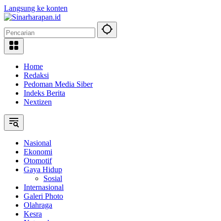
Langsung ke konten
Home
Redaksi
Pedoman Media Siber
Indeks Berita
Nextizen
Nasional
Ekonomi
Otomotif
Gaya Hidup
Sosial
Internasional
Galeri Photo
Olahraga
Kesra