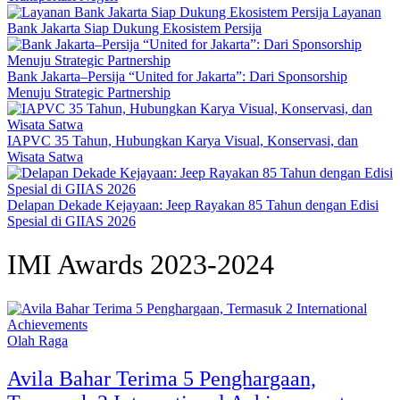
Layanan
Bank Jakarta Siap Dukung Ekosistem Persija
Bank Jakarta–Persija “United for Jakarta”: Dari Sponsorship
Menuju Strategic Partnership
IAPVC 35 Tahun, Hubungkan Karya Visual, Konservasi, dan
Wisata Satwa
Delapan Dekade Kejayaan: Jeep Rayakan 85 Tahun dengan Edisi
Spesial di GIIAS 2026
IMI Awards 2023-2024
Olah Raga
Avila Bahar Terima 5 Penghargaan,