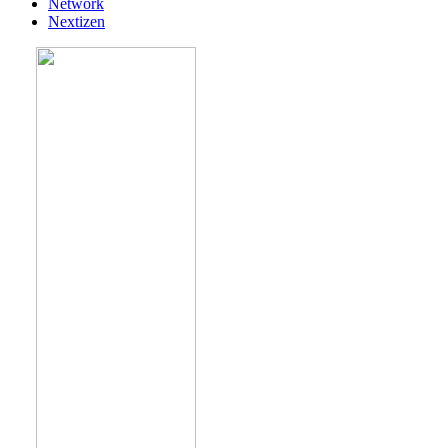
Network
Nextizen