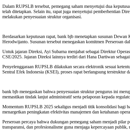
Dalam RUPSLB tersebut, pemegang saham menyetujui dua keputusan
telah ditetapkan. Selain itu, rapat juga menyetujui pemberhentian 
melakukan penyesuaian struktur organisasi.
Berdasarkan keputusan rapat, bank bjb menetapkan susunan Dewan Ko
Herodwijanto. Susunan tersebut menegaskan komitmen Perseroan dala
Untuk jajaran Direksi, Ayi Subarna menjabat sebagai Direktur Oper
CSE/2025. Jajaran Direksi lainnya terdiri dari Hana Dartiwan seba
Penyelenggaraan RUPSLB dilakukan secara elektronik sesuai ketent
Sentral Efek Indonesia (KSEI), proses rapat berlangsung terstruktur 
bank bjb menegaskan bahwa penyesuaian struktur pengurus ini merupa
memastikan tindak lanjut administratif serta pelaporan kepada regulat
Momentum RUPSLB 2025 sekaligus menjadi titik konsolidasi bagi ba
menargetkan peningkatan efektivitas manajemen dan ketahanan opera
Perseroan percaya bahwa dukungan pemegang saham menjadi pilar pe
transparansi, dan profesionalisme guna menjaga kepercayaan publik, 