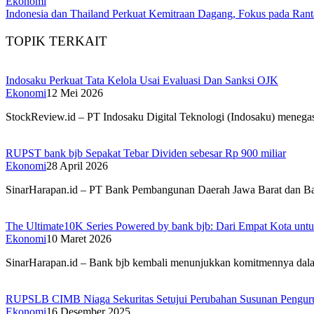
Ekonomi
Indonesia dan Thailand Perkuat Kemitraan Dagang, Fokus pada Rant
TOPIK TERKAIT
Indosaku Perkuat Tata Kelola Usai Evaluasi Dan Sanksi OJK
Ekonomi
12 Mei 2026
StockReview.id – PT Indosaku Digital Teknologi (Indosaku) menega
RUPST bank bjb Sepakat Tebar Dividen sebesar Rp 900 miliar
Ekonomi
28 April 2026
SinarHarapan.id – PT Bank Pembangunan Daerah Jawa Barat dan 
The Ultimate10K Series Powered by bank bjb: Dari Empat Kota untu
Ekonomi
10 Maret 2026
SinarHarapan.id – Bank bjb kembali menunjukkan komitmennya dal
RUPSLB CIMB Niaga Sekuritas Setujui Perubahan Susunan Pengur
Ekonomi
16 Desember 2025