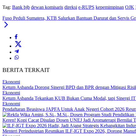
Tag:
Bank bjb
dewan komisaris
direksi
e-RUPS
kepemimpinan
OJK
Fuso Peduli Sumatera, KTB Salurkan Bantuan Darurat dan Servis Gra
BERITA TERKAIT
Ekonomi
Ketum Asbanda Dorong Sinergi BPD dan BPR dengan Mitigasi Risi
Ekonomi
Ketum Asbanda Tekankan KUB Bukan Cuma Modal, tapi Sinergi I
Ekonomi
Pendaftaran Beasiswa JAPFA Untuk Anak Negeri Cohort 2026 Resm
Keren! Kopi Cacat Disulap Dosen UNEJ Jadi Aromaterapi Bernilai T
Menteri Perindustrian Resmikan ILF-IGT Expo 2026, Dorong Manuf