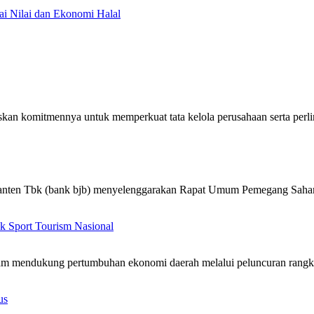
ai Nilai dan Ekonomi Halal
skan komitmennya untuk memperkuat tata kelola perusahaan serta pe
Banten Tbk (bank bjb) menyelenggarakan Rapat Umum Pemegang Sa
k Sport Tourism Nasional
am mendukung pertumbuhan ekonomi daerah melalui peluncuran rangk
us