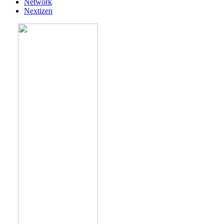
Network
Nextizen