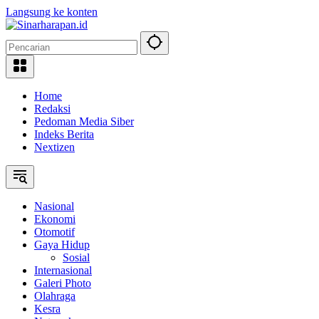
Langsung ke konten
Home
Redaksi
Pedoman Media Siber
Indeks Berita
Nextizen
Nasional
Ekonomi
Otomotif
Gaya Hidup
Sosial
Internasional
Galeri Photo
Olahraga
Kesra