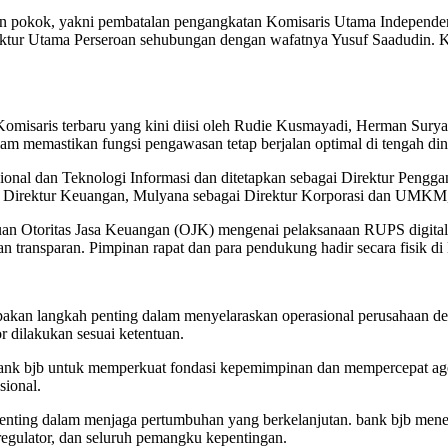
 pokok, yakni pembatalan pengangkatan Komisaris Utama Independen
Direktur Utama Perseroan sehubungan dengan wafatnya Yusuf Saadudin. 
misaris terbaru yang kini diisi oleh Rudie Kusmayadi, Herman Surya
m memastikan fungsi pengawasan tetap berjalan optimal di tengah din
asional dan Teknologi Informasi dan ditetapkan sebagai Direktur Pen
gai Direktur Keuangan, Mulyana sebagai Direktur Korporasi dan UMKM,
uan Otoritas Jasa Keuangan (OJK) mengenai pelaksanaan RUPS digita
dan transparan. Pimpinan rapat dan para pendukung hadir secara fisik 
kan langkah penting dalam menyelaraskan operasional perusahaan denga
or dilakukan sesuai ketentuan.
nk bjb untuk memperkuat fondasi kepemimpinan dan mempercepat agen
sional.
nting dalam menjaga pertumbuhan yang berkelanjutan. bank bjb meneg
regulator, dan seluruh pemangku kepentingan.