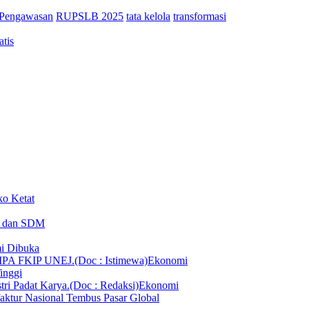
Pengawasan
RUPSLB 2025
tata kelola
transformasi
tis
ko Ketat
T dan SDM
i Dibuka
Ekonomi
inggi
Ekonomi
aktur Nasional Tembus Pasar Global