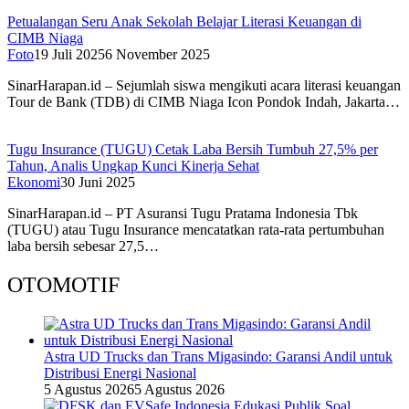
Petualangan Seru Anak Sekolah Belajar Literasi Keuangan di
CIMB Niaga
Foto
19 Juli 2025
6 November 2025
SinarHarapan.id – Sejumlah siswa mengikuti acara literasi keuangan
Tour de Bank (TDB) di CIMB Niaga Icon Pondok Indah, Jakarta…
Tugu Insurance (TUGU) Cetak Laba Bersih Tumbuh 27,5% per
Tahun, Analis Ungkap Kunci Kinerja Sehat
Ekonomi
30 Juni 2025
SinarHarapan.id – PT Asuransi Tugu Pratama Indonesia Tbk
(TUGU) atau Tugu Insurance mencatatkan rata-rata pertumbuhan
laba bersih sebesar 27,5…
OTOMOTIF
Astra UD Trucks dan Trans Migasindo: Garansi Andil untuk
Distribusi Energi Nasional
5 Agustus 2026
5 Agustus 2026