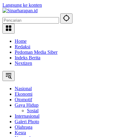
Langsung ke konten
Home
Redaksi
Pedoman Media Siber
Indeks Berita
Nextizen
Nasional
Ekonomi
Otomotif
Gaya Hidup
Sosial
Internasional
Galeri Photo
Olahraga
Kesra