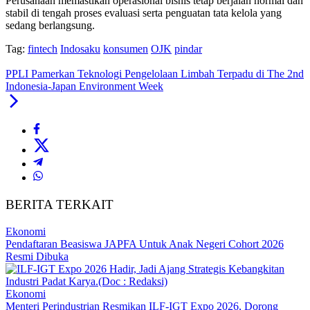
Perusahaan memastikan operasional bisnis tetap berjalan normal dan
stabil di tengah proses evaluasi serta penguatan tata kelola yang
sedang berlangsung.
Tag:
fintech
Indosaku
konsumen
OJK
pindar
PPLI Pamerkan Teknologi Pengelolaan Limbah Terpadu di The 2nd
Indonesia-Japan Environment Week
BERITA TERKAIT
Ekonomi
Pendaftaran Beasiswa JAPFA Untuk Anak Negeri Cohort 2026
Resmi Dibuka
Ekonomi
Menteri Perindustrian Resmikan ILF-IGT Expo 2026, Dorong