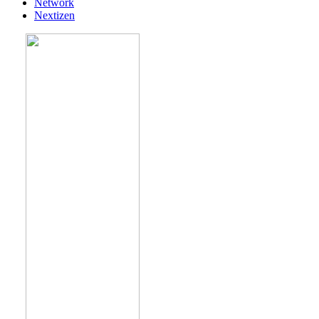
Network
Nextizen