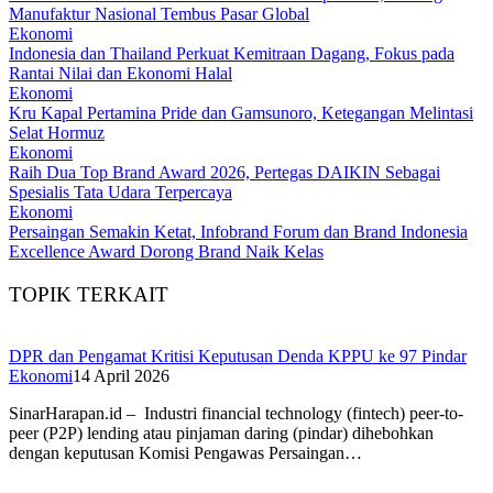
Manufaktur Nasional Tembus Pasar Global
Ekonomi
Indonesia dan Thailand Perkuat Kemitraan Dagang, Fokus pada
Rantai Nilai dan Ekonomi Halal
Ekonomi
Kru Kapal Pertamina Pride dan Gamsunoro, Ketegangan Melintasi
Selat Hormuz
Ekonomi
Raih Dua Top Brand Award 2026, Pertegas DAIKIN Sebagai
Spesialis Tata Udara Terpercaya
Ekonomi
Persaingan Semakin Ketat, Infobrand Forum dan Brand Indonesia
Excellence Award Dorong Brand Naik Kelas
TOPIK TERKAIT
DPR dan Pengamat Kritisi Keputusan Denda KPPU ke 97 Pindar
Ekonomi
14 April 2026
SinarHarapan.id – Industri financial technology (fintech) peer-to-
peer (P2P) lending atau pinjaman daring (pindar) dihebohkan
dengan keputusan Komisi Pengawas Persaingan…