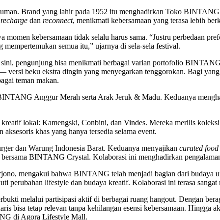
man. Brand yang lahir pada 1952 itu menghadirkan Toko BINTANG, 
k
recharge
dan
reconnect
, menikmati kebersamaan yang terasa lebih ber
men kebersamaan tidak selalu harus sama. “Justru perbedaan prefer
 mempertemukan semua itu,” ujarnya di sela-sela festival.
i sini, pengunjung bisa menikmati berbagai varian portofolio BINTAN
 versi beku ekstra dingin yang menyegarkan tenggorokan. Bagi yan
bagai teman makan.
kan: BINTANG Anggur Merah serta Arak Jeruk & Madu. Keduanya menghad
atif lokal: Kamengski, Conbini, dan Vindes. Mereka merilis koleksi m
 aksesoris khas yang hanya tersedia selama event.
ger dan Warung Indonesia Barat. Keduanya menyajikan
curated food
 bersama BINTANG Crystal. Kolaborasi ini menghadirkan pengalam
irjono, mengakui bahwa BINTANG telah menjadi bagian dari budaya 
perubahan lifestyle dan budaya kreatif. Kolaborasi ini terasa sangat n
kti melalui partisipasi aktif di berbagai ruang hangout. Dengan bera
isa tetap relevan tanpa kehilangan esensi kebersamaan. Hingga akhi
G di Agora Lifestyle Mall.