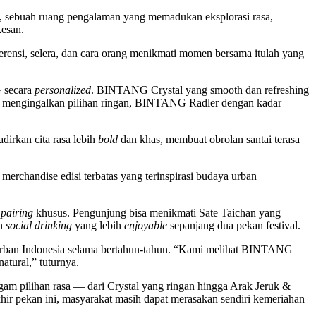
sebuah ruang pengalaman yang memadukan eksplorasi rasa,
kesan.
ensi, selera, dan cara orang menikmati momen bersama itulah yang
G secara
personalized
. BINTANG Crystal yang smooth dan refreshing
g mengingalkan pilihan ringan, BINTANG Radler dengan kadar
irkan cita rasa lebih
bold
dan khas, membuat obrolan santai terasa
erchandise edisi terbatas yang terinspirasi budaya urban
 pairing
khusus. Pengunjung bisa menikmati Sate Taichan yang
an
social drinking
yang lebih
enjoyable
sepanjang dua pekan festival.
urban Indonesia selama bertahun-tahun. “Kami melihat BINTANG
atural,” tuturnya.
gam pilihan rasa — dari Crystal yang ringan hingga Arak Jeruk &
r pekan ini, masyarakat masih dapat merasakan sendiri kemeriahan