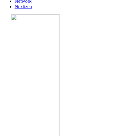
Network
Nextizen