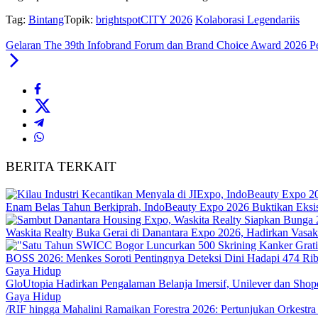
Tag:
Bintang
Topik:
brightspotCITY 2026
Kolaborasi Legendariis
Gelaran The 39th Infobrand Forum dan Brand Choice Award 2026 Pe
BERITA TERKAIT
Enam Belas Tahun Berkiprah, IndoBeauty Expo 2026 Buktikan Eksist
Waskita Realty Buka Gerai di Danantara Expo 2026, Hadirkan Vasa
BOSS 2026: Menkes Soroti Pentingnya Deteksi Dini Hadapi 474 Ri
Gaya Hidup
GloUtopia Hadirkan Pengalaman Belanja Imersif, Unilever dan Shop
Gaya Hidup
/RIF hingga Mahalini Ramaikan Forestra 2026: Pertunjukan Orkestra 