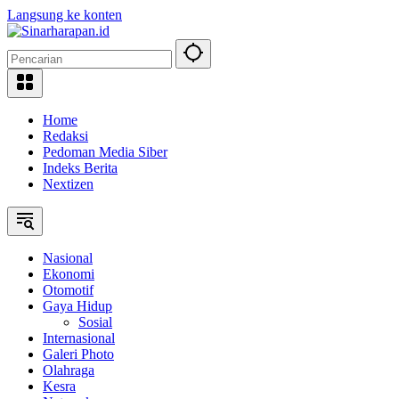
Langsung ke konten
Home
Redaksi
Pedoman Media Siber
Indeks Berita
Nextizen
Nasional
Ekonomi
Otomotif
Gaya Hidup
Sosial
Internasional
Galeri Photo
Olahraga
Kesra