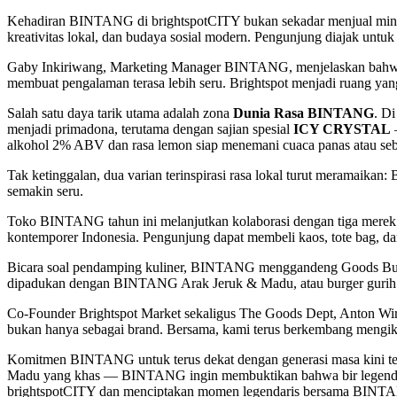
Kehadiran BINTANG di brightspotCITY bukan sekadar menjual minu
kreativitas lokal, dan budaya sosial modern. Pengunjung diajak untu
Gaby Inkiriwang, Marketing Manager BINTANG, menjelaskan bahwa mo
membuat pengalaman terasa lebih seru. Brightspot menjadi ruang yang
Salah satu daya tarik utama adalah zona
Dunia Rasa BINTANG
. D
menjadi primadona, terutama dengan sajian spesial
ICY CRYSTAL
—
alkohol 2% ABV dan rasa lemon siap menemani cuaca panas atau se
Tak ketinggalan, dua varian terinspirasi rasa lokal turut meramai
semakin seru.
Toko BINTANG tahun ini melanjutkan kolaborasi dengan tiga merek kre
kontemporer Indonesia. Pengunjung dapat membeli kaos, tote bag, dan
Bicara soal pendamping kuliner, BINTANG menggandeng Goods Bur
dipadukan dengan BINTANG Arak Jeruk & Madu, atau burger gurih
Co-Founder Brightspot Market sekaligus The Goods Dept, Anton W
bukan hanya sebagai brand. Bersama, kami terus berkembang mengikuti 
Komitmen BINTANG untuk terus dekat dengan generasi masa kini terbu
Madu yang khas — BINTANG ingin membuktikan bahwa bir legendaris b
brightspotCITY dan menciptakan momen legendaris bersama BINTAN