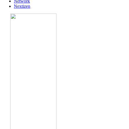
Network
Nextizen