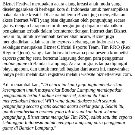
Biznet Festival merupakan acara ajang kreasi anak muda yang
diselenggarakan di berbagai kota di Indonesia untuk menampilkan
bakat dan ide kreatif. Di acara ini tentu Biznet juga menyediakan
akses Internet WiFi yang bisa digunakan oleh pengunjung secara
gratis, dengan harapan seluruh pengunjung dapat mendapatkan
pengalaman terbaik dalam berinternet dengan Internet dari Biznet.
Selain itu, untuk menambah kemeriahan acara, Biznet juga
menghadirkan salah satu tim
esports
kebanggaan Indonesia yang
sekaligus merupakan Biznet Official Esports Team, Tim RRQ (Rex
Regum Qeon), yang akan bermain bersama para peserta kompetisi
esports gaming
serta bertemu langsung dengan para penggemar
mobile game
di Bandar Lampung. Acara ini gratis tanpa dipungut
biaya apapun, dan untuk menjadi bagian dari acara ini, masyarakat
hanya perlu melakukan registrasi melalui
website
biznetfestival.com.
Adi menambahkan, “
Di acara ini kami juga ingin memberikan
kesempatan untuk masyarakat Bandar Lampung mendapatkan
pengalaman terbaik dalam berinternet, karena itu kami
menyediakan Internet WiFi yang dapat diakses oleh seluruh
pengunjung secara gratis selama acara berlangsung. Selain itu,
untuk memberikan momen yang tak terlupakan bagi seluruh
pengunjung, Biznet turut mengajak Tim RRQ, salah satu tim esports
kebanggan Indonesia untuk menyapa langsung para penggemar
game di Bandar Lampung.
”