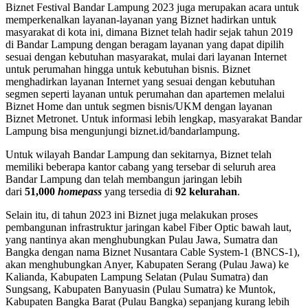
Biznet Festival Bandar Lampung 2023 juga merupakan acara untuk
memperkenalkan layanan-layanan yang Biznet hadirkan untuk
masyarakat di kota ini, dimana Biznet telah hadir sejak tahun 2019
di Bandar Lampung dengan beragam layanan yang dapat dipilih
sesuai dengan kebutuhan masyarakat, mulai dari layanan Internet
untuk perumahan hingga untuk kebutuhan bisnis. Biznet
menghadirkan layanan Internet yang sesuai dengan kebutuhan
segmen seperti layanan untuk perumahan dan apartemen melalui
Biznet Home dan untuk segmen bisnis/UKM dengan layanan
Biznet Metronet. Untuk informasi lebih lengkap, masyarakat Bandar
Lampung bisa mengunjungi biznet.id/bandarlampung.
Untuk wilayah Bandar Lampung dan sekitarnya, Biznet telah
memiliki beberapa kantor cabang yang tersebar di seluruh area
Bandar Lampung dan telah membangun jaringan lebih
dari
51,000
homepass
yang tersedia di
92 kelurahan
.
Selain itu, di tahun 2023 ini Biznet juga melakukan proses
pembangunan infrastruktur jaringan kabel Fiber Optic bawah laut,
yang nantinya akan menghubungkan Pulau Jawa, Sumatra dan
Bangka dengan nama Biznet Nusantara Cable System-1 (BNCS-1),
akan menghubungkan Anyer, Kabupaten Serang (Pulau Jawa) ke
Kalianda, Kabupaten Lampung Selatan (Pulau Sumatra) dan
Sungsang, Kabupaten Banyuasin (Pulau Sumatra) ke Muntok,
Kabupaten Bangka Barat (Pulau Bangka) sepanjang kurang lebih