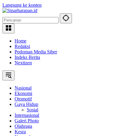
Langsung ke konten
Home
Redaksi
Pedoman Media Siber
Indeks Berita
Nextizen
Nasional
Ekonomi
Otomotif
Gaya Hidup
Sosial
Internasional
Galeri Photo
Olahraga
Kesra