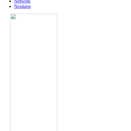
Network
Nextizen