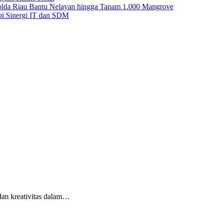
Polda Riau Bantu Nelayan hingga Tanam 1.000 Mangrove
i Sinergi IT dan SDM
dan kreativitas dalam…