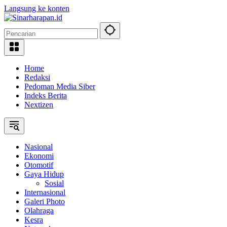
Langsung ke konten
Home
Redaksi
Pedoman Media Siber
Indeks Berita
Nextizen
Nasional
Ekonomi
Otomotif
Gaya Hidup
Sosial
Internasional
Galeri Photo
Olahraga
Kesra