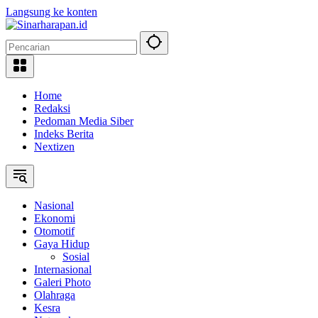
Langsung ke konten
Home
Redaksi
Pedoman Media Siber
Indeks Berita
Nextizen
Nasional
Ekonomi
Otomotif
Gaya Hidup
Sosial
Internasional
Galeri Photo
Olahraga
Kesra