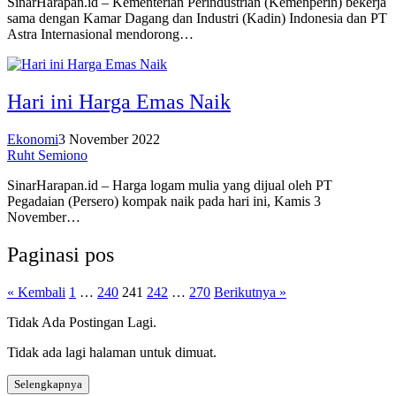
SinarHarapan.id – Kementerian Perindustrian (Kemenperin) bekerja
sama dengan Kamar Dagang dan Industri (Kadin) Indonesia dan PT
Astra Internasional mendorong…
Hari ini Harga Emas Naik
Ekonomi
3 November 2022
Ruht Semiono
SinarHarapan.id – Harga logam mulia yang dijual oleh PT
Pegadaian (Persero) kompak naik pada hari ini, Kamis 3
November…
Paginasi pos
« Kembali
1
…
240
241
242
…
270
Berikutnya »
Tidak Ada Postingan Lagi.
Tidak ada lagi halaman untuk dimuat.
Selengkapnya