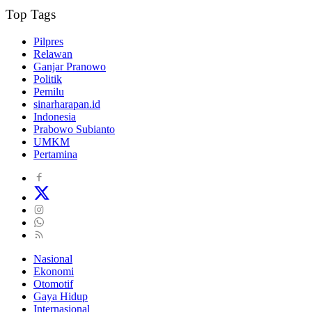
Top Tags
Pilpres
Relawan
Ganjar Pranowo
Politik
Pemilu
sinarharapan.id
Indonesia
Prabowo Subianto
UMKM
Pertamina
Nasional
Ekonomi
Otomotif
Gaya Hidup
Internasional