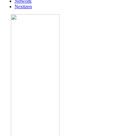
Network
Nextizen