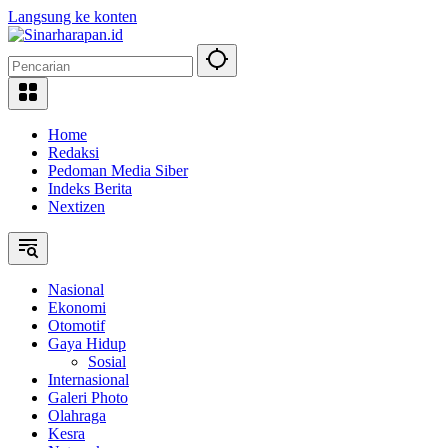
Langsung ke konten
Home
Redaksi
Pedoman Media Siber
Indeks Berita
Nextizen
Nasional
Ekonomi
Otomotif
Gaya Hidup
Sosial
Internasional
Galeri Photo
Olahraga
Kesra