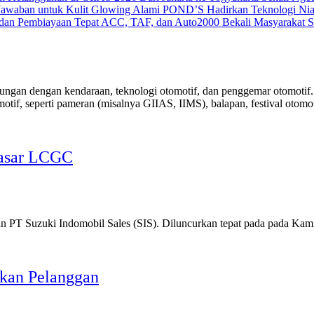
POND’S Hadirkan Teknologi Nia
ACC, TAF, dan Auto2000 Bekali Masyarakat Str
ungan dengan kendaraan, teknologi otomotif, dan penggemar otomotif.
omotif, seperti pameran (misalnya GIIAS, IIMS), balapan, festival otomoti
Pasar LCGC
an PT Suzuki Indomobil Sales (SIS). Diluncurkan tepat pada pada Kam
hkan Pelanggan