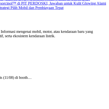
sorcinol™ di PIT PERDOSKI, Jawaban untuk Kulit Glowing Alami
ategi Pilih Mobil dan Pembiayaan Tepat
 Informasi mengenai mobil, motor, atau kendaraan baru yang
f, serta ekosistem kendaraan listrik.
is (11/08) di booth…