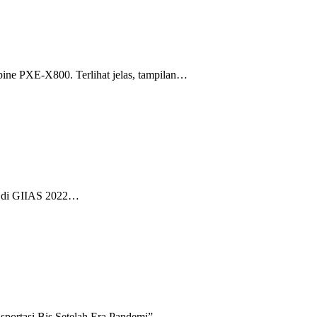
ine PXE-X800. Terlihat jelas, tampilan…
n di GIIAS 2022…
sportasi Bis Setelah Era Pandemi”….