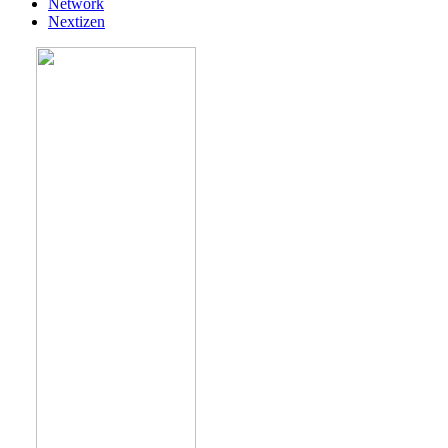
Network
Nextizen