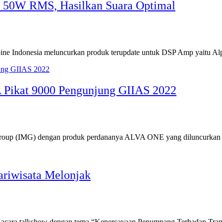
 50W RMS, Hasilkan Suara Optimal
e Indonesia meluncurkan produk terupdate untuk DSP Amp yaitu Alp
 Pikat 9000 Pengunjung GIIAS 2022
or Group (IMG) dengan produk perdananya ALVA ONE yang diluncurka
ariwisata Melonjak
 acara talkshow dengan tema “Kepercayaan Penumpang Terhadap Tran