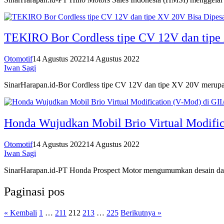
TEKIRO Bor Cordless tipe CV 12V dan tipe
Otomotif
14 Agustus 2022
14 Agustus 2022
Iwan Sagi
SinarHarapan.id-Bor Cordless tipe CV 12V dan tipe XV 20V merupak
Honda Wujudkan Mobil Brio Virtual Modific
Otomotif
14 Agustus 2022
14 Agustus 2022
Iwan Sagi
SinarHarapan.id-PT Honda Prospect Motor mengumumkan desain dari
Paginasi pos
« Kembali
1
…
211
212
213
…
225
Berikutnya »