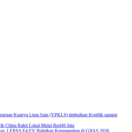
guruan Ksatrya Lima Satu (YPKLS) timbulkan Konflik sampai
k China Rakit Lokal Mulai Rp449 Juta
gecas, LEPAS E4 EV Buktikan Ketangguhan di GIIAS 2026