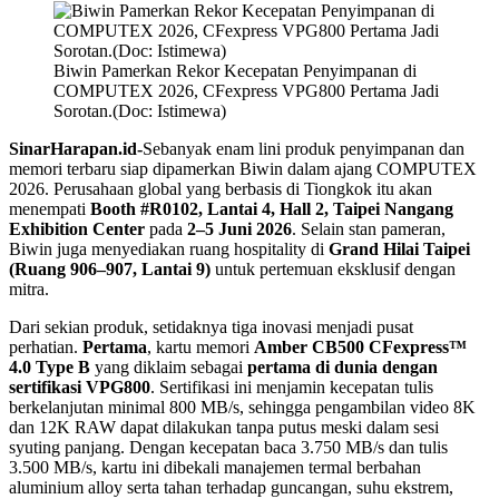
Biwin Pamerkan Rekor Kecepatan Penyimpanan di
COMPUTEX 2026, CFexpress VPG800 Pertama Jadi
Sorotan.(Doc: Istimewa)
SinarHarapan.id-
Sebanyak enam lini produk penyimpanan dan
memori terbaru siap dipamerkan Biwin dalam ajang COMPUTEX
2026. Perusahaan global yang berbasis di Tiongkok itu akan
menempati
Booth #R0102, Lantai 4, Hall 2, Taipei Nangang
Exhibition Center
pada
2–5 Juni 2026
. Selain stan pameran,
Biwin juga menyediakan ruang hospitality di
Grand Hilai Taipei
(Ruang 906–907, Lantai 9)
untuk pertemuan eksklusif dengan
mitra.
Dari sekian produk, setidaknya tiga inovasi menjadi pusat
perhatian.
Pertama
, kartu memori
Amber CB500 CFexpress™
4.0 Type B
yang diklaim sebagai
pertama di dunia dengan
sertifikasi VPG800
. Sertifikasi ini menjamin kecepatan tulis
berkelanjutan minimal 800 MB/s, sehingga pengambilan video 8K
dan 12K RAW dapat dilakukan tanpa putus meski dalam sesi
syuting panjang. Dengan kecepatan baca 3.750 MB/s dan tulis
3.500 MB/s, kartu ini dibekali manajemen termal berbahan
aluminium alloy serta tahan terhadap guncangan, suhu ekstrem,