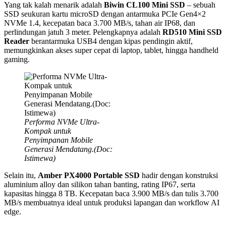
Yang tak kalah menarik adalah
Biwin CL100 Mini SSD
– sebuah
SSD seukuran kartu microSD dengan antarmuka PCIe Gen4×2
NVMe 1.4, kecepatan baca 3.700 MB/s, tahan air IP68, dan
perlindungan jatuh 3 meter. Pelengkapnya adalah
RD510 Mini SSD
Reader
berantarmuka USB4 dengan kipas pendingin aktif,
memungkinkan akses super cepat di laptop, tablet, hingga handheld
gaming.
Performa NVMe Ultra-
Kompak untuk
Penyimpanan Mobile
Generasi Mendatang.(Doc:
Istimewa)
Selain itu,
Amber PX4000 Portable SSD
hadir dengan konstruksi
aluminium alloy dan silikon tahan banting, rating IP67, serta
kapasitas hingga 8 TB. Kecepatan baca 3.900 MB/s dan tulis 3.700
MB/s membuatnya ideal untuk produksi lapangan dan workflow AI
edge.