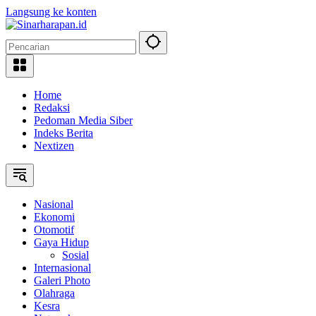
Langsung ke konten
Home
Redaksi
Pedoman Media Siber
Indeks Berita
Nextizen
Nasional
Ekonomi
Otomotif
Gaya Hidup
Sosial
Internasional
Galeri Photo
Olahraga
Kesra