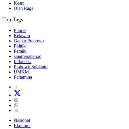
Kesra
Olah Raga
Top Tags
Pilpres
Relawan
Ganjar Pranowo
Politik
Pemilu
sinarharapan.id
Indonesia
Prabowo Subianto
UMKM
Pertamina
Nasional
Ekonomi