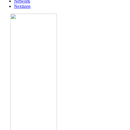
Network
Nextizen