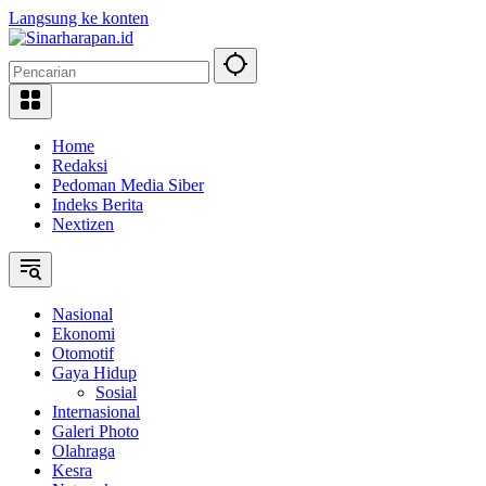
Langsung ke konten
Home
Redaksi
Pedoman Media Siber
Indeks Berita
Nextizen
Nasional
Ekonomi
Otomotif
Gaya Hidup
Sosial
Internasional
Galeri Photo
Olahraga
Kesra