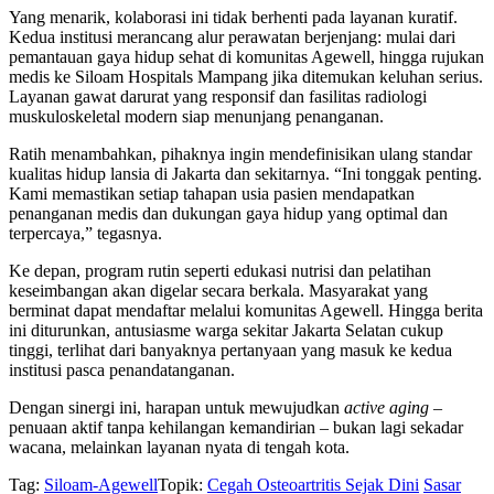
Yang menarik, kolaborasi ini tidak berhenti pada layanan kuratif.
Kedua institusi merancang alur perawatan berjenjang: mulai dari
pemantauan gaya hidup sehat di komunitas Agewell, hingga rujukan
medis ke Siloam Hospitals Mampang jika ditemukan keluhan serius.
Layanan gawat darurat yang responsif dan fasilitas radiologi
muskuloskeletal modern siap menunjang penanganan.
Ratih menambahkan, pihaknya ingin mendefinisikan ulang standar
kualitas hidup lansia di Jakarta dan sekitarnya. “Ini tonggak penting.
Kami memastikan setiap tahapan usia pasien mendapatkan
penanganan medis dan dukungan gaya hidup yang optimal dan
terpercaya,” tegasnya.
Ke depan, program rutin seperti edukasi nutrisi dan pelatihan
keseimbangan akan digelar secara berkala. Masyarakat yang
berminat dapat mendaftar melalui komunitas Agewell. Hingga berita
ini diturunkan, antusiasme warga sekitar Jakarta Selatan cukup
tinggi, terlihat dari banyaknya pertanyaan yang masuk ke kedua
institusi pasca penandatanganan.
Dengan sinergi ini, harapan untuk mewujudkan
active aging
–
penuaan aktif tanpa kehilangan kemandirian – bukan lagi sekadar
wacana, melainkan layanan nyata di tengah kota.
Tag:
Siloam-Agewell
Topik:
Cegah Osteoartritis Sejak Dini
Sasar