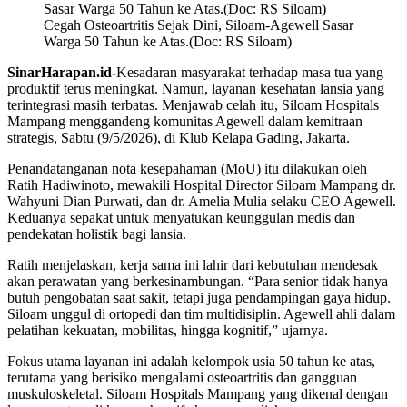
Cegah Osteoartritis Sejak Dini, Siloam-Agewell Sasar
Warga 50 Tahun ke Atas.(Doc: RS Siloam)
SinarHarapan.id-
Kesadaran masyarakat terhadap masa tua yang
produktif terus meningkat. Namun, layanan kesehatan lansia yang
terintegrasi masih terbatas. Menjawab celah itu, Siloam Hospitals
Mampang menggandeng komunitas Agewell dalam kemitraan
strategis, Sabtu (9/5/2026), di Klub Kelapa Gading, Jakarta.
Penandatanganan nota kesepahaman (MoU) itu dilakukan oleh
Ratih Hadiwinoto, mewakili Hospital Director Siloam Mampang dr.
Wahyuni Dian Purwati, dan dr. Amelia Mulia selaku CEO Agewell.
Keduanya sepakat untuk menyatukan keunggulan medis dan
pendekatan holistik bagi lansia.
Ratih menjelaskan, kerja sama ini lahir dari kebutuhan mendesak
akan perawatan yang berkesinambungan. “Para senior tidak hanya
butuh pengobatan saat sakit, tetapi juga pendampingan gaya hidup.
Siloam unggul di ortopedi dan tim multidisiplin. Agewell ahli dalam
pelatihan kekuatan, mobilitas, hingga kognitif,” ujarnya.
Fokus utama layanan ini adalah kelompok usia 50 tahun ke atas,
terutama yang berisiko mengalami osteoartritis dan gangguan
muskuloskeletal. Siloam Hospitals Mampang yang dikenal dengan