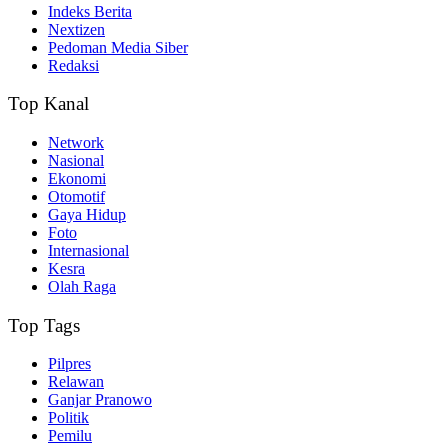
Indeks Berita
Nextizen
Pedoman Media Siber
Redaksi
Top Kanal
Network
Nasional
Ekonomi
Otomotif
Gaya Hidup
Foto
Internasional
Kesra
Olah Raga
Top Tags
Pilpres
Relawan
Ganjar Pranowo
Politik
Pemilu