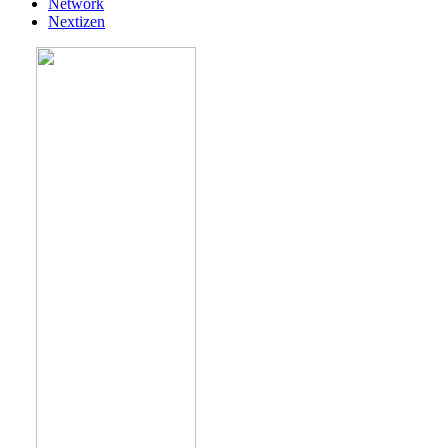
Network
Nextizen