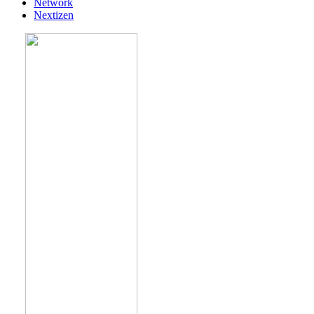
Network
Nextizen