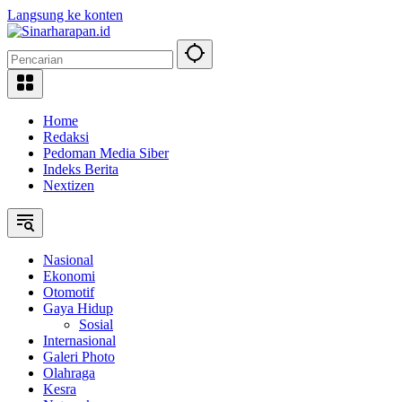
Langsung ke konten
Home
Redaksi
Pedoman Media Siber
Indeks Berita
Nextizen
Nasional
Ekonomi
Otomotif
Gaya Hidup
Sosial
Internasional
Galeri Photo
Olahraga
Kesra