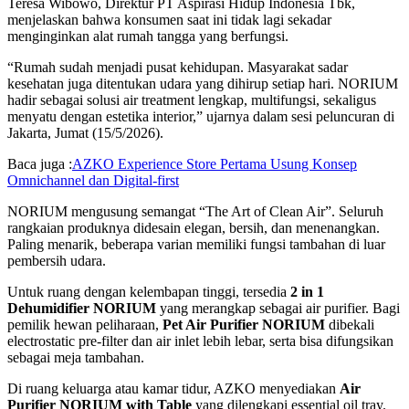
Teresa Wibowo, Direktur PT Aspirasi Hidup Indonesia Tbk,
menjelaskan bahwa konsumen saat ini tidak lagi sekadar
menginginkan alat rumah tangga yang berfungsi.
“Rumah sudah menjadi pusat kehidupan. Masyarakat sadar
kesehatan juga ditentukan udara yang dihirup setiap hari. NORIUM
hadir sebagai solusi air treatment lengkap, multifungsi, sekaligus
menyatu dengan estetika interior,” ujarnya dalam sesi peluncuran di
Jakarta, Jumat (15/5/2026).
Baca juga :
AZKO Experience Store Pertama Usung Konsep
Omnichannel dan Digital-first
NORIUM mengusung semangat “The Art of Clean Air”. Seluruh
rangkaian produknya didesain elegan, bersih, dan menenangkan.
Paling menarik, beberapa varian memiliki fungsi tambahan di luar
pembersih udara.
Untuk ruang dengan kelembapan tinggi, tersedia
2 in 1
Dehumidifier NORIUM
yang merangkap sebagai air purifier. Bagi
pemilik hewan peliharaan,
Pet Air Purifier NORIUM
dibekali
electrostatic pre-filter dan air inlet lebih lebar, serta bisa difungsikan
sebagai meja tambahan.
Di ruang keluarga atau kamar tidur, AZKO menyediakan
Air
Purifier NORIUM with Table
yang dilengkapi essential oil tray.