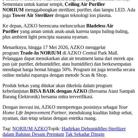
Sementara untuk kamar sempit,
Ceiling Air Purifier
NORIUM
menggabungkan sterilizer, purifier, dan lampu LED. Ada
juga
Tower Air Sterilizer
dengan teknologi ion plasma.
Ke depan, AZKO berencana meluncurkan
Bladeless Air
Purifier
yang aman untuk anak-anak karena tanpa baling-baling,
plus ambient light pencipta suasana nyaman.
Menariknya, hingga 17 Mei 2026, AZKO menggelar
program
Trade-In NORIUM
di AZKO Central Park Mall.
Pelanggan dapat menukarkan alat air treatment lama dari merek apa
pun (air purifier, dehumidifier, atau humidifier) dan berkesempatan
mendapat harga hemat hingga 50%. Program ini juga tersedia secara
online melalui ruparupa dengan metode Scan & Shop.
Produk bekas yang ditukar akan dikelola dalam program
keberlanjutan
BISA BAIK dengan AZKO
(Bersama Atasi Sampah
Barang Elektronik) bersama mitra terverifikasi.
Dengan inovasi ini, AZKO mempertegas posisinya sebagai
Your
Home Life Improvement Partner
, mendukung kualitas hidup sehat,
nyaman, dan tetap selaras dengan estetika ruang.
Tag:
NORIUM AZKO
Topik:
Hadirkan Dehumidifier-Sterilizer
dalam Balutan Desain Premium
Tak Sekadar Dingin