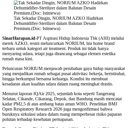
Tak Sekadar Dingin, NORIUM AZKO Hadirkan
Dehumidifier-Sterilizer dalam Balutan Desain
Premium.(Doc: Istimewa)
SinarHarapan.id-
PT Aspirasi Hidup Indonesia Tbk (AHI) melalui
merek AZKO, resmi meluncurkan NORIUM, lini home brand
terbaru untuk kategori air treatment. Produk ini tidak hanya
menyaring udara, tetapi juga dirancang sebagai elemen estetika
rumah masa kini.
Peluncuran NORIUM menjawab perubahan gaya hidup masyarakat
yang menjadikan rumah sebagai pusat aktivitas: bekerja, beristirahat,
hingga berkumpul bersama keluarga. Kondisi itu membuat
kesadaran akan kualitas udara dalam ruang meningkat drastis.
Menurut laporan IQAir 2025, sejumlah kota seperti Tangerang
Selatan, Cikande, Cikarang, Depok, dan Bandung masih mencatat
kadar PM2,5 di atas ambang batas aman WHO. Penelitian BMJ
Open Respiratory Research 2026 juga mengonfirmasi bahwa
buruknya sirkulasi udara dalam ruang memperbesar risiko paparan
polutan terhadap kesehatan pernapasan.