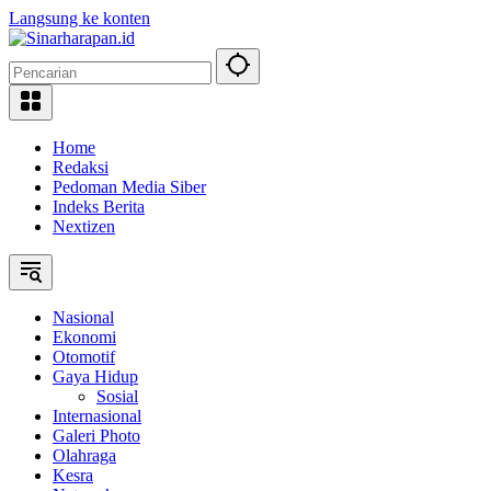
Langsung ke konten
Home
Redaksi
Pedoman Media Siber
Indeks Berita
Nextizen
Nasional
Ekonomi
Otomotif
Gaya Hidup
Sosial
Internasional
Galeri Photo
Olahraga
Kesra