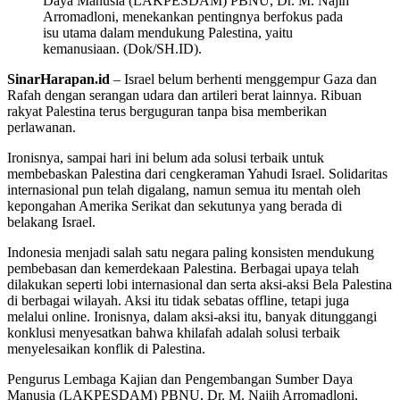
Daya Manusia (LAKPESDAM) PBNU, Dr. M. Najih
Arromadloni, menekankan pentingnya berfokus pada
isu utama dalam mendukung Palestina, yaitu
kemanusiaan. (Dok/SH.ID).
SinarHarapan.id
– Israel belum berhenti menggempur Gaza dan
Rafah dengan serangan udara dan artileri berat lainnya. Ribuan
rakyat Palestina terus berguguran tanpa bisa memberikan
perlawanan.
Ironisnya, sampai hari ini belum ada solusi terbaik untuk
membebaskan Palestina dari cengkeraman Yahudi Israel. Solidaritas
internasional pun telah digalang, namun semua itu mentah oleh
kepongahan Amerika Serikat dan sekutunya yang berada di
belakang Israel.
Indonesia menjadi salah satu negara paling konsisten mendukung
pembebasan dan kemerdekaan Palestina. Berbagai upaya telah
dilakukan seperti lobi internasional dan serta aksi-aksi Bela Palestina
di berbagai wilayah. Aksi itu tidak sebatas offline, tetapi juga
melalui online. Ironisnya, dalam aksi-aksi itu, banyak ditunggangi
konklusi menyesatkan bahwa khilafah adalah solusi terbaik
menyelesaikan konflik di Palestina.
Pengurus Lembaga Kajian dan Pengembangan Sumber Daya
Manusia (LAKPESDAM) PBNU, Dr. M. Najih Arromadloni,