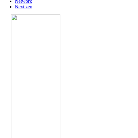
Network
Nextizen