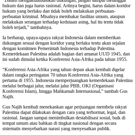
“Dalam mengaktualisasikan dukungan, jangan sampai melanggar
hukum dan juga harus rasional. Artinya begini, harus dalam koridor
hukum yang berlaku dan tidak boleh melakukan perbuatan-
perbuatan kriminal. Misalnya membakar fasilitas umum, ataupun
melakukan serangan terhadap kedutaan asing, hal itu tentu tidak
boleh terjadi,” tambahnya.
Ia berharap, upaya-upaya rakyat Indonesia dalam memberikan
dukungan sesuai dengan koridor yang berlaku tentu akan sejalan
dengan komitmen Pemerintah Indonesia terhadap Palestina.
Kemerdekaan Palestina adalah bagian dari amanat UUD 1945, dan
ini sudah dimulai ketika Konferensi Asia-Afrika pada tahun 1955.
“Konferensi Asia-Afrika yang tahun depan akan kembali digelar
dalam rangka peringatan 70 tahun Konferensi Asia-Afrika yang
pertama di 1955. Indonesia memperjuangkan kemerdekaan Palestina
melalui berbagai jalur, melalui jalur PBB, OKI (Organisasi
Konferensi Islam), hingga Mahkamah Internasional,” tambah Gus
Najih.
Gus Najih kembali menekankan agar perjuangan membela rakyat
Palestina dapat dilakukan dengan cara yang terhormat, legal, dan
rasional. Jangan sampai menimbulkan destabilisasi sosial, baik di
tempat umum atau bahkan di tingkat nasional dengan secara
sistematis menyebarkan narasi yang menyesatkan publik.