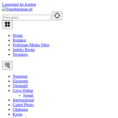
Langsung ke konten
Home
Redaksi
Pedoman Media Siber
Indeks Berita
Nextizen
Nasional
Ekonomi
Otomotif
Gaya Hidup
Sosial
Internasional
Galeri Photo
Olahraga
Kesra