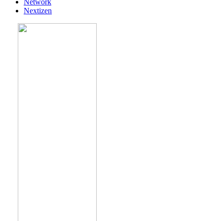
Network
Nextizen