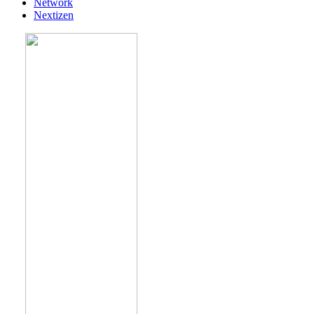
Network
Nextizen