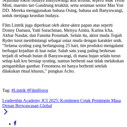
Sejumlah tokoh budaya Banyuwangi ikut terlibat, seperti Mak Temu
Misti, maestro tari Gandrung terakhir, serta seniman senior Mas Yon
DD. Mereka menggunakan bahasa Osing, bahasa asli Banyuwangi,
untuk menjaga keaslian budaya.
Film Lintrik juga diperkuat oleh aktor-aktor papan atas seperti
Donny Damara, Yatti Surachman, Meisya Amira, Karina Icha,
Akbar Nasdar, dan Fannita Posumah. Selain itu, aktor muda Teguh
Ryder turut membintangi sebagai ustaz muda dengan karakter unik.
“Selama syuting yang berlangsung 25 hari, tim produksi mengalami
berbagai kejadian di luar nalar. Salah satu yang paling berkesan
terjadi di sebuah hutan di Banyuwangi, di mana hujan selalu turun
setiap kali kru bersiap syuting, namun berhenti saat tidak melakukan
pengambilan gambar. Fenomena ini hanya berhenti setelah
dilakukan ritual khusus,” pungkas Acho.
Tag:
#Lintrik #FilmHoror
Leadership Academy JCI 2025: Komitmen Cetak Pemimpin Masa
Depan Berwawasan Global