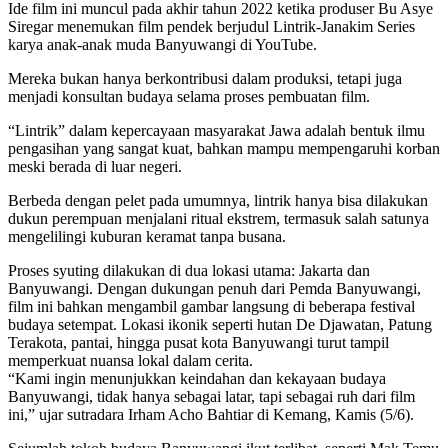
Ide film ini muncul pada akhir tahun 2022 ketika produser Bu Asye
Siregar menemukan film pendek berjudul Lintrik-Janakim Series
karya anak-anak muda Banyuwangi di YouTube.
Mereka bukan hanya berkontribusi dalam produksi, tetapi juga
menjadi konsultan budaya selama proses pembuatan film.
“Lintrik” dalam kepercayaan masyarakat Jawa adalah bentuk ilmu
pengasihan yang sangat kuat, bahkan mampu mempengaruhi korban
meski berada di luar negeri.
Berbeda dengan pelet pada umumnya, lintrik hanya bisa dilakukan
dukun perempuan menjalani ritual ekstrem, termasuk salah satunya
mengelilingi kuburan keramat tanpa busana.
Proses syuting dilakukan di dua lokasi utama: Jakarta dan
Banyuwangi. Dengan dukungan penuh dari Pemda Banyuwangi,
film ini bahkan mengambil gambar langsung di beberapa festival
budaya setempat. Lokasi ikonik seperti hutan De Djawatan, Patung
Terakota, pantai, hingga pusat kota Banyuwangi turut tampil
memperkuat nuansa lokal dalam cerita.
“Kami ingin menunjukkan keindahan dan kekayaan budaya
Banyuwangi, tidak hanya sebagai latar, tapi sebagai ruh dari film
ini,” ujar sutradara Irham Acho Bahtiar di Kemang, Kamis (5/6).