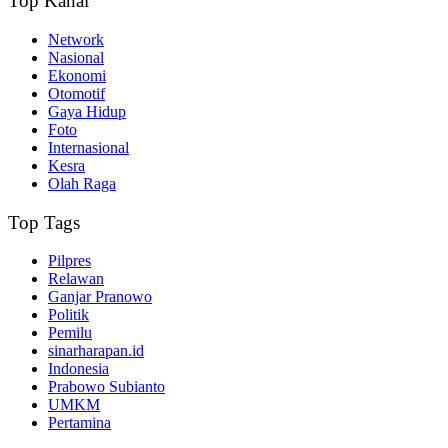
Top Kanal
Network
Nasional
Ekonomi
Otomotif
Gaya Hidup
Foto
Internasional
Kesra
Olah Raga
Top Tags
Pilpres
Relawan
Ganjar Pranowo
Politik
Pemilu
sinarharapan.id
Indonesia
Prabowo Subianto
UMKM
Pertamina