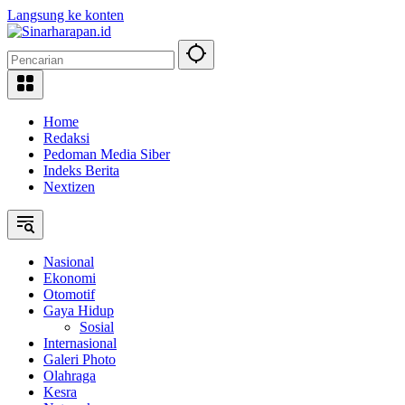
Langsung ke konten
Home
Redaksi
Pedoman Media Siber
Indeks Berita
Nextizen
Nasional
Ekonomi
Otomotif
Gaya Hidup
Sosial
Internasional
Galeri Photo
Olahraga
Kesra