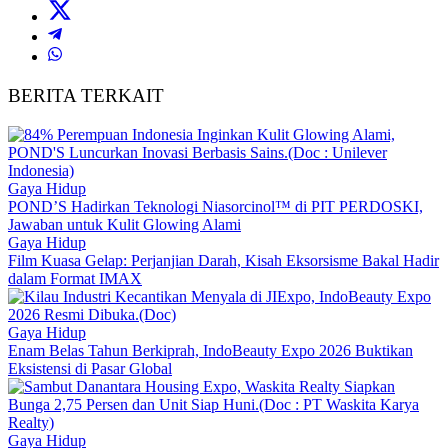
BERITA TERKAIT
Gaya Hidup
POND’S Hadirkan Teknologi Niasorcinol™ di PIT PERDOSKI,
Jawaban untuk Kulit Glowing Alami
Gaya Hidup
Film Kuasa Gelap: Perjanjian Darah, Kisah Eksorsisme Bakal Hadir
dalam Format IMAX
Gaya Hidup
Enam Belas Tahun Berkiprah, IndoBeauty Expo 2026 Buktikan
Eksistensi di Pasar Global
Gaya Hidup