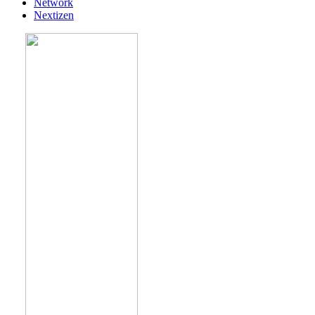
Network
Nextizen