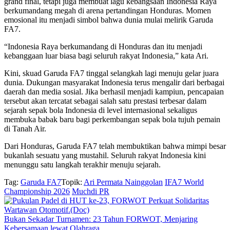
grand final, tetapi juga membuat lagu kebangsaan Indonesia Raya
berkumandang megah di arena pertandingan Honduras. Momen
emosional itu menjadi simbol bahwa dunia mulai melirik Garuda
FA7.
“Indonesia Raya berkumandang di Honduras dan itu menjadi
kebanggaan luar biasa bagi seluruh rakyat Indonesia,” kata Ari.
Kini, skuad Garuda FA7 tinggal selangkah lagi menuju gelar juara
dunia. Dukungan masyarakat Indonesia terus mengalir dari berbagai
daerah dan media sosial. Jika berhasil menjadi kampiun, pencapaian
tersebut akan tercatat sebagai salah satu prestasi terbesar dalam
sejarah sepak bola Indonesia di level internasional sekaligus
membuka babak baru bagi perkembangan sepak bola tujuh pemain
di Tanah Air.
Dari Honduras, Garuda FA7 telah membuktikan bahwa mimpi besar
bukanlah sesuatu yang mustahil. Seluruh rakyat Indonesia kini
menunggu satu langkah terakhir menuju sejarah.
Tag:
Garuda FA7
Topik:
Ari Permata Nainggolan
IFA7 World
Championship 2026
Muchdi PR
Bukan Sekadar Turnamen: 23 Tahun FORWOT, Menjaring
Kebersamaan lewat Olahraga