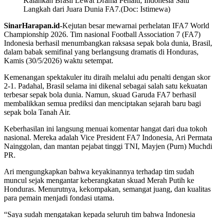
Kalahkan Brasil Lewat Drama Penalti, Indonesia Satu
Langkah dari Juara Dunia FA7.(Doc: Istimewa)
SinarHarapan.id-
Kejutan besar mewarnai perhelatan IFA7 World
Championship 2026. Tim nasional Football Association 7 (FA7)
Indonesia berhasil menumbangkan raksasa sepak bola dunia, Brasil,
dalam babak semifinal yang berlangsung dramatis di Honduras,
Kamis (30/5/2026) waktu setempat.
Kemenangan spektakuler itu diraih melalui adu penalti dengan skor
2-1. Padahal, Brasil selama ini dikenal sebagai salah satu kekuatan
terbesar sepak bola dunia. Namun, skuad Garuda FA7 berhasil
membalikkan semua prediksi dan menciptakan sejarah baru bagi
sepak bola Tanah Air.
Keberhasilan ini langsung menuai komentar hangat dari dua tokoh
nasional. Mereka adalah Vice President FA7 Indonesia, Ari Permata
Nainggolan, dan mantan pejabat tinggi TNI, Mayjen (Purn) Muchdi
PR.
Ari mengungkapkan bahwa keyakinannya terhadap tim sudah
muncul sejak mengantar keberangkatan skuad Merah Putih ke
Honduras. Menurutnya, kekompakan, semangat juang, dan kualitas
para pemain menjadi fondasi utama.
“Saya sudah mengatakan kepada seluruh tim bahwa Indonesia