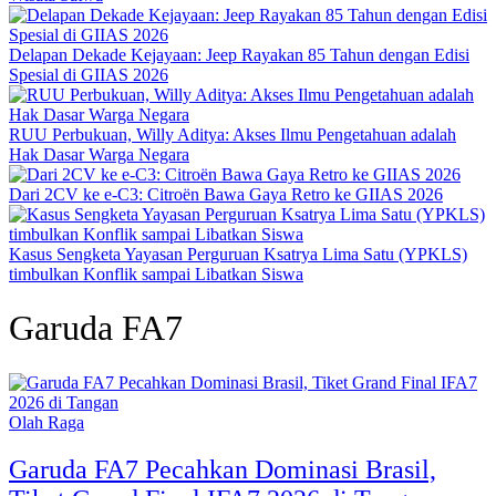
Delapan Dekade Kejayaan: Jeep Rayakan 85 Tahun dengan Edisi
Spesial di GIIAS 2026
RUU Perbukuan, Willy Aditya: Akses Ilmu Pengetahuan adalah
Hak Dasar Warga Negara
Dari 2CV ke e-C3: Citroën Bawa Gaya Retro ke GIIAS 2026
Kasus Sengketa Yayasan Perguruan Ksatrya Lima Satu (YPKLS)
timbulkan Konflik sampai Libatkan Siswa
Garuda FA7
Olah Raga
Garuda FA7 Pecahkan Dominasi Brasil,