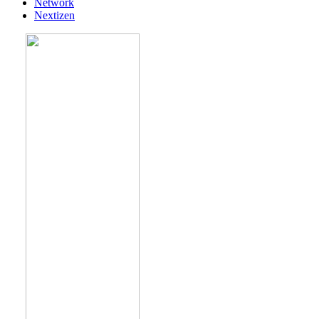
Network
Nextizen