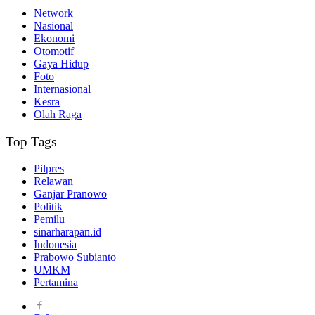
Network
Nasional
Ekonomi
Otomotif
Gaya Hidup
Foto
Internasional
Kesra
Olah Raga
Top Tags
Pilpres
Relawan
Ganjar Pranowo
Politik
Pemilu
sinarharapan.id
Indonesia
Prabowo Subianto
UMKM
Pertamina