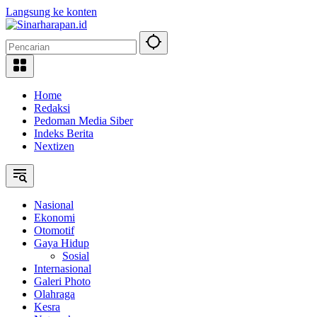
Langsung ke konten
Home
Redaksi
Pedoman Media Siber
Indeks Berita
Nextizen
Nasional
Ekonomi
Otomotif
Gaya Hidup
Sosial
Internasional
Galeri Photo
Olahraga
Kesra