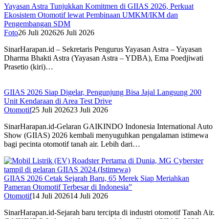
Yayasan Astra Tunjukkan Komitmen di GIIAS 2026, Perkuat
Ekosistem Otomotif lewat Pembinaan UMKM/IKM dan
Pengembangan SDM
Foto
26 Juli 2026
26 Juli 2026
SinarHarapan.id – Sekretaris Pengurus Yayasan Astra – Yayasan
Dharma Bhakti Astra (Yayasan Astra – YDBA), Ema Poedjiwati
Prasetio (kiri)…
GIIAS 2026 Siap Digelar, Pengunjung Bisa Jajal Langsung 200
Unit Kendaraan di Area Test Drive
Otomotif
25 Juli 2026
23 Juli 2026
SinarHarapan.id-Gelaran GAIKINDO Indonesia International Auto
Show (GIIAS) 2026 kembali menyuguhkan pengalaman istimewa
bagi pecinta otomotif tanah air. Lebih dari…
GIIAS 2026 Cetak Sejarah Baru, 65 Merek Siap Meriahkan
Pameran Otomotif Terbesar di Indonesia”
Otomotif
14 Juli 2026
14 Juli 2026
SinarHarapan.id-Sejarah baru tercipta di industri otomotif Tanah Air.