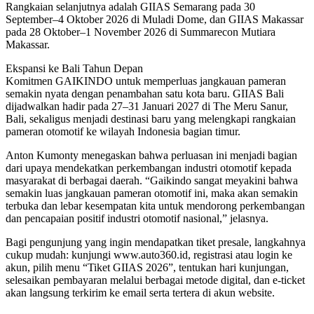
Rangkaian selanjutnya adalah GIIAS Semarang pada 30
September–4 Oktober 2026 di Muladi Dome, dan GIIAS Makassar
pada 28 Oktober–1 November 2026 di Summarecon Mutiara
Makassar.
Ekspansi ke Bali Tahun Depan
Komitmen GAIKINDO untuk memperluas jangkauan pameran
semakin nyata dengan penambahan satu kota baru. GIIAS Bali
dijadwalkan hadir pada 27–31 Januari 2027 di The Meru Sanur,
Bali, sekaligus menjadi destinasi baru yang melengkapi rangkaian
pameran otomotif ke wilayah Indonesia bagian timur.
Anton Kumonty menegaskan bahwa perluasan ini menjadi bagian
dari upaya mendekatkan perkembangan industri otomotif kepada
masyarakat di berbagai daerah. “Gaikindo sangat meyakini bahwa
semakin luas jangkauan pameran otomotif ini, maka akan semakin
terbuka dan lebar kesempatan kita untuk mendorong perkembangan
dan pencapaian positif industri otomotif nasional,” jelasnya.
Bagi pengunjung yang ingin mendapatkan tiket presale, langkahnya
cukup mudah: kunjungi www.auto360.id, registrasi atau login ke
akun, pilih menu “Tiket GIIAS 2026”, tentukan hari kunjungan,
selesaikan pembayaran melalui berbagai metode digital, dan e-ticket
akan langsung terkirim ke email serta tertera di akun website.