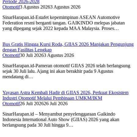
Periode 2026-2028
Otomotif
3 Agustus 2026
3 Agustus 2026
SinarHarapan.id-Estafet kepemimpinan ASEAN Automotive
Federation resmi berganti tangan. GAIKINDO melepas jabatan
yang dipegang sejak 2022 kepada MAA Malaysia. Proses…
Bus Gratis Hingga Kursi Roda, GIIAS 2026 Manjakan Pengunjung
dengan Fasilitas Lengkap
Otomotif
30 Juli 2026
3 Agustus 2026
SinarHarapan.id-Pameran otomotif GIIAS 2026 telah berlangsung
sejak 30 Juli lalu. Ajang ini akan berakhir pada 9 Agustus
mendatang di…
Yayasan Astra Kembali Hadir di GIIAS 2026, Perkuat Ekosistem
Industri Otomotif Melalui Pembinaan UMKM/IKM
Otomotif
26 Juli 2026
26 Juli 2026
SinarHarapan.id – Menyambut penyelenggaraan Gaikindo
Indonesia International Auto Show (GIIAS) 2026 yang akan
berlangsung pada 30 Juli hingga 9…