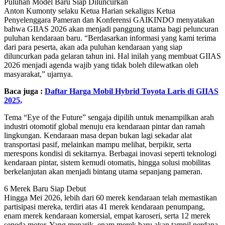
Puluhan Model Baru Siap Diluncurkan
Anton Kumonty selaku Ketua Harian sekaligus Ketua
Penyelenggara Pameran dan Konferensi GAIKINDO menyatakan
bahwa GIIAS 2026 akan menjadi panggung utama bagi peluncuran
puluhan kendaraan baru. “Berdasarkan informasi yang kami terima
dari para peserta, akan ada puluhan kendaraan yang siap
diluncurkan pada gelaran tahun ini. Hal inilah yang membuat GIIAS
2026 menjadi agenda wajib yang tidak boleh dilewatkan oleh
masyarakat,” ujarnya.
Baca juga :
Daftar Harga Mobil Hybrid Toyota Laris di GIIAS
2025,
Tema “Eye of the Future” sengaja dipilih untuk menampilkan arah
industri otomotif global menuju era kendaraan pintar dan ramah
lingkungan. Kendaraan masa depan bukan lagi sekadar alat
transportasi pasif, melainkan mampu melihat, berpikir, serta
merespons kondisi di sekitarnya. Berbagai inovasi seperti teknologi
kendaraan pintar, sistem kemudi otomatis, hingga solusi mobilitas
berkelanjutan akan menjadi bintang utama sepanjang pameran.
6 Merek Baru Siap Debut
Hingga Mei 2026, lebih dari 60 merek kendaraan telah memastikan
partisipasi mereka, terdiri atas 41 merek kendaraan penumpang,
enam merek kendaraan komersial, empat karoseri, serta 12 merek
sepeda motor. Yang menarik, enam merek baru akan tampil perdana