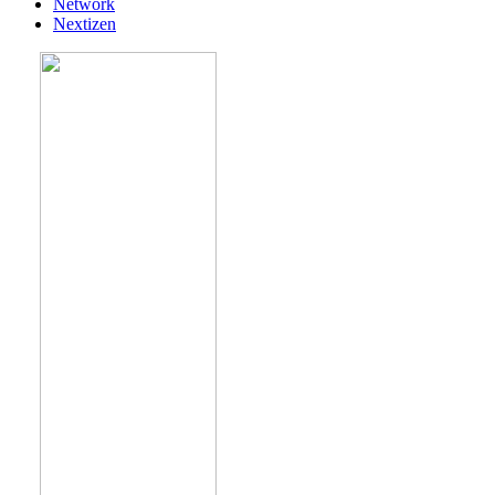
Network
Nextizen