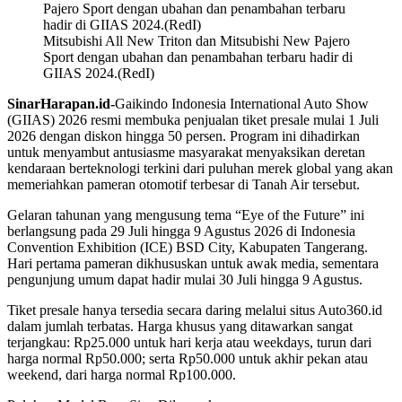
Mitsubishi All New Triton dan Mitsubishi New Pajero
Sport dengan ubahan dan penambahan terbaru hadir di
GIIAS 2024.(RedI)
SinarHarapan.id-
Gaikindo Indonesia International Auto Show
(GIIAS) 2026 resmi membuka penjualan tiket presale mulai 1 Juli
2026 dengan diskon hingga 50 persen. Program ini dihadirkan
untuk menyambut antusiasme masyarakat menyaksikan deretan
kendaraan berteknologi terkini dari puluhan merek global yang akan
memeriahkan pameran otomotif terbesar di Tanah Air tersebut.
Gelaran tahunan yang mengusung tema “Eye of the Future” ini
berlangsung pada 29 Juli hingga 9 Agustus 2026 di Indonesia
Convention Exhibition (ICE) BSD City, Kabupaten Tangerang.
Hari pertama pameran dikhususkan untuk awak media, sementara
pengunjung umum dapat hadir mulai 30 Juli hingga 9 Agustus.
Tiket presale hanya tersedia secara daring melalui situs Auto360.id
dalam jumlah terbatas. Harga khusus yang ditawarkan sangat
terjangkau: Rp25.000 untuk hari kerja atau weekdays, turun dari
harga normal Rp50.000; serta Rp50.000 untuk akhir pekan atau
weekend, dari harga normal Rp100.000.