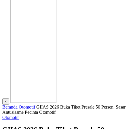
×
Beranda
Otomotif
GIIAS 2026 Buka Tiket Presale 50 Persen, Sasar
Antusiasme Pecinta Otomotif
Otomotif