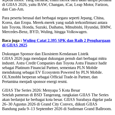
di GIIAS 2026, yaitu BAW, Changan, iCar, Leap Motor, Farizon,
dan Can-Am.
Para peserta berasal dari berbagai negara seperti Jepang, China,
Korea, dan Eropa. Merek-merek yang sudah terkonfirmasi antara
lain Toyota, Honda, Suzuki, Daihatsu, Mitsubishi, Hyundai, BMW,
Mercedes-Benz, BYD, Wuling, hingga Volkswagen.
Baca juga :
Wuling Catat 2.395 SPK dan Raih 2 Penghargaan
di GIIAS 2025
Dukungan Sponsor dan Ekosistem Kendaraan Listrik
GIIAS 2026 juga mendapat dukungan penuh dari berbagai mitra
industri. Astra Credit Companies dan Toyota Astra Finance hadir
sebagai Platinum Financial Partner, sementara PLN Mobile
mendukung sebagai EV Ecosystem Powered by PLN Mobile.
OLXmobbi berperan sebagai Official Trade-in Partner, dan
Pertamina menjadi sponsor energi resmi.
GIIAS The Series 2026: Menyapa 5 Kota Besar
Setelah pameran di BSD Tangerang, rangkaian GIIAS The Series
akan berlanjut ke berbagai kota besar. GIIAS Surabaya digelar pada
26–30 Agustus 2026 di Grand City Convex, diikuti GIIAS
Bandung pada 9–13 September 2026 di Sudirman Grand Ballroom.