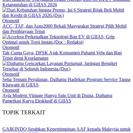
Ketangguhan di GIIAS 2026
Otomotif
ACC, TAF, dan Auto2000 Bekali Masyarakat Strategi Pilih Mobil
dan Pembiayaan Tepat
Otomotif
Tak Cuma Gaya, DFSK Ajak Konsumen Pahami Velg dan Ban
Tepat demi Keselamatan
Otomotif
Setia Temani Perjalanan, Daihatsu Hadirkan Program Service Tanpa
Khawatir di GIIAS
Otomotif
Ayla Modern Vintage Hanya Satu Unit di Dunia, Daihatsu
Pamerkan Karya Eksklusif di GIIAS
TOPIK TERKAIT
GAIKINDO Serahkan Kepemimpinan AAF kepada Malaysia untuk