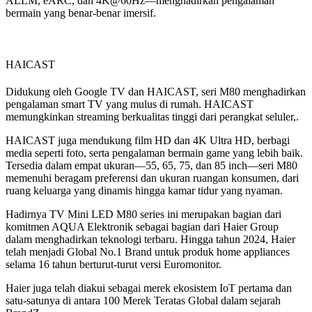
ALLM, eARC, dan 4K@60Hz—menghadirkan pengalaman
bermain yang benar-benar imersif.
HAICAST
Didukung oleh Google TV dan HAICAST, seri M80 menghadirkan
pengalaman smart TV yang mulus di rumah. HAICAST
memungkinkan streaming berkualitas tinggi dari perangkat seluler,.
HAICAST juga mendukung film HD dan 4K Ultra HD, berbagi
media seperti foto, serta pengalaman bermain game yang lebih baik.
Tersedia dalam empat ukuran—55, 65, 75, dan 85 inch—seri M80
memenuhi beragam preferensi dan ukuran ruangan konsumen, dari
ruang keluarga yang dinamis hingga kamar tidur yang nyaman.
Hadirnya TV Mini LED M80 series ini merupakan bagian dari
komitmen AQUA Elektronik sebagai bagian dari Haier Group
dalam menghadirkan teknologi terbaru. Hingga tahun 2024, Haier
telah menjadi Global No.1 Brand untuk produk home appliances
selama 16 tahun berturut-turut versi Euromonitor.
Haier juga telah diakui sebagai merek ekosistem IoT pertama dan
satu-satunya di antara 100 Merek Teratas Global dalam sejarah