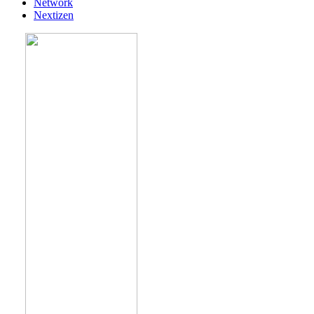
Network
Nextizen