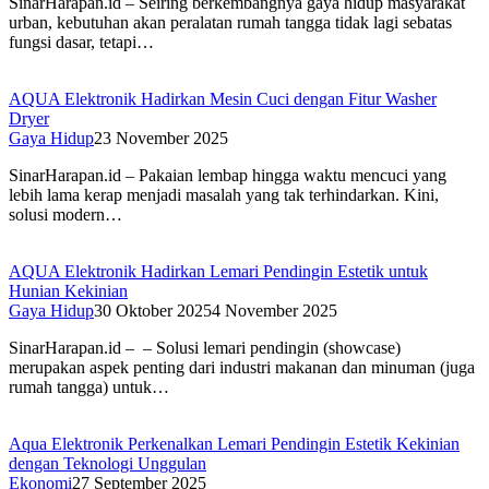
SinarHarapan.id – Seiring berkembangnya gaya hidup masyarakat
urban, kebutuhan akan peralatan rumah tangga tidak lagi sebatas
fungsi dasar, tetapi…
AQUA Elektronik Hadirkan Mesin Cuci dengan Fitur Washer
Dryer
Gaya Hidup
23 November 2025
SinarHarapan.id – Pakaian lembap hingga waktu mencuci yang
lebih lama kerap menjadi masalah yang tak terhindarkan. Kini,
solusi modern…
AQUA Elektronik Hadirkan Lemari Pendingin Estetik untuk
Hunian Kekinian
Gaya Hidup
30 Oktober 2025
4 November 2025
SinarHarapan.id – – Solusi lemari pendingin (showcase)
merupakan aspek penting dari industri makanan dan minuman (juga
rumah tangga) untuk…
Aqua Elektronik Perkenalkan Lemari Pendingin Estetik Kekinian
dengan Teknologi Unggulan
Ekonomi
27 September 2025