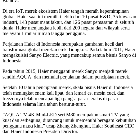
BrandZ.
Di era IoT, merek ekosistem Haier tengah meraih kepemimpinan
global. Haier saat ini memiliki lebih dari 10 pusat R&D, 35 kawasan
industri, 143 pusat manufaktur, dan 126 pusat pemasaran di seluruh
dunia. Haier menjangkau lebih dari 200 negara dan wilayah serta
melayani 1 miliar rumah tangga pengguna.
Perjalanan Haier di Indonesia merupakan gambaran kecil dari
transformasi global merek-merek Tiongkok. Pada tahun 2011, Haier
mengakuisisi Sanyo Electric, yang mencakup semua bisnis Sanyo di
Indonesia.
Pada tahun 2015, Haier mengganti merek Sanyo menjadi merek
sendiri AQUA, dan memulai perjalanan dalam penciptaan merek.
Setelah 10 tahun penciptaan merek, skala bisnis Haier di Indonesia
telah meningkat enam kali lipat, dan lemari es, mesin cuci, dan
freezernya telah mencapai tiga pangsa pasar teratas di pasar
Indonesia selama lima tahun berturut-turut.
”AQUA TV 4K Mini-LED seri M80 merupakan smart TV yang
kuat dan serbaguna, dirancang untuk memenuhi beragam kebutuhan
pengguna masa kini,” ucap Zhang Zhenghui, Haier Southeast CEO
dan Haier Indonesia Presiden Director.