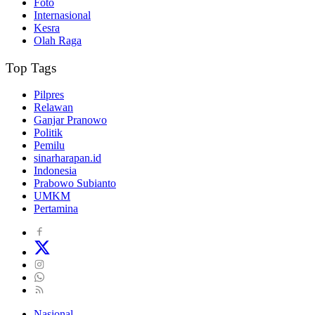
Foto
Internasional
Kesra
Olah Raga
Top Tags
Pilpres
Relawan
Ganjar Pranowo
Politik
Pemilu
sinarharapan.id
Indonesia
Prabowo Subianto
UMKM
Pertamina
Nasional