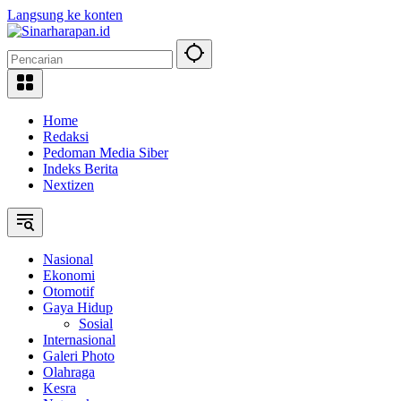
Langsung ke konten
Home
Redaksi
Pedoman Media Siber
Indeks Berita
Nextizen
Nasional
Ekonomi
Otomotif
Gaya Hidup
Sosial
Internasional
Galeri Photo
Olahraga
Kesra