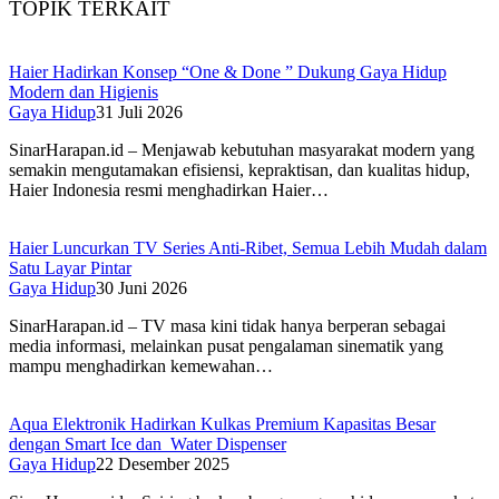
TOPIK TERKAIT
Haier Hadirkan Konsep “One & Done ” Dukung Gaya Hidup
Modern dan Higienis
Gaya Hidup
31 Juli 2026
SinarHarapan.id – Menjawab kebutuhan masyarakat modern yang
semakin mengutamakan efisiensi, kepraktisan, dan kualitas hidup,
Haier Indonesia resmi menghadirkan Haier…
Haier Luncurkan TV Series Anti-Ribet, Semua Lebih Mudah dalam
Satu Layar Pintar
Gaya Hidup
30 Juni 2026
SinarHarapan.id – TV masa kini tidak hanya berperan sebagai
media informasi, melainkan pusat pengalaman sinematik yang
mampu menghadirkan kemewahan…
Aqua Elektronik Hadirkan Kulkas Premium Kapasitas Besar
dengan Smart Ice dan Water Dispenser
Gaya Hidup
22 Desember 2025