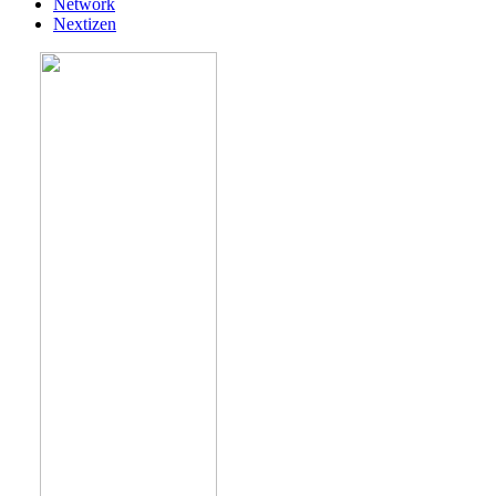
Network
Nextizen