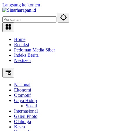
Langsung ke konten
Home
Redaksi
Pedoman Media Siber
Indeks Berita
Nextizen
Nasional
Ekonomi
Otomotif
Gaya Hidup
Sosial
Internasional
Galeri Photo
Olahraga
Kesra