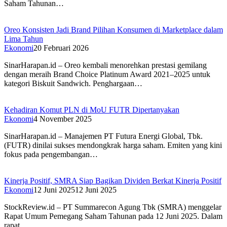
Saham Tahunan…
Oreo Konsisten Jadi Brand Pilihan Konsumen di Marketplace dalam
Lima Tahun
Ekonomi
20 Februari 2026
SinarHarapan.id – Oreo kembali menorehkan prestasi gemilang
dengan meraih Brand Choice Platinum Award 2021–2025 untuk
kategori Biskuit Sandwich. Penghargaan…
Kehadiran Komut PLN di MoU FUTR Dipertanyakan
Ekonomi
4 November 2025
SinarHarapan.id – Manajemen PT Futura Energi Global, Tbk.
(FUTR) dinilai sukses mendongkrak harga saham. Emiten yang kini
fokus pada pengembangan…
Kinerja Positif, SMRA Siap Bagikan Dividen Berkat Kinerja Positif
Ekonomi
12 Juni 2025
12 Juni 2025
StockReview.id – PT Summarecon Agung Tbk (SMRA) menggelar
Rapat Umum Pemegang Saham Tahunan pada 12 Juni 2025. Dalam
rapat…