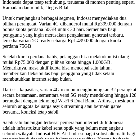
Indonesia dapat tetap terhubung, terutama di momen penting seperti
Ramadan dan mudik,” tegas Bilal.
Untuk menjangkau berbagai segmen, Indosat menyediakan dua
pilihan perangkat. Varian 4G dibanderol mulai Rp399.000 dengan
bonus kuota perdana 50GB untuk 30 hari. Sementara bagi
pengguna yang ingin merasakan pengalaman generasi terbaru,
tersedia varian 5G ready seharga Rp1.499.000 dengan kuota
perdana 75GB.
Setelah kuota perdana habis, pelanggan bisa melakukan isi ulang
mulai Rp75.000 dengan pilihan kuota hingga 1.000GB.
Menariknya, masa aktif kuota bisa mencapai satu tahun,
memberikan fleksibilitas bagi pengguna yang tidak selalu
membutuhkan internet setiap bulan.
Dari sisi kapasitas, varian 4G mampu menghubungkan 32 perangkat
secara bersamaan, sementara versi 5G ready mendukung hingga 128
perangkat dengan teknologi Wi-Fi 6 Dual Band. Artinya, meskipun
seluruh anggota keluarga asyik streaming atau bermain game
bersama, koneksi tetap stabil.
Salah satu tantangan terbesar pemerataan internet di Indonesia
adalah infrastruktur kabel serat optik yang belum menjangkau
seluruh wilayah. Indosat HiFi Air hadir sebagai solusi alternatif bagi