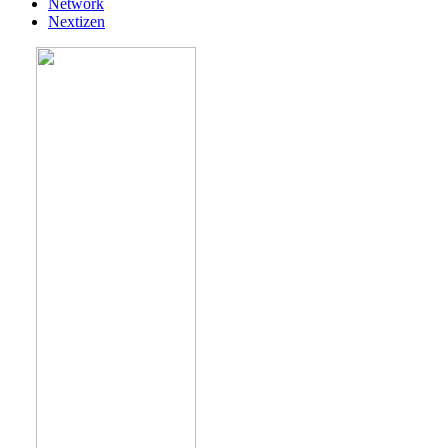
Network
Nextizen