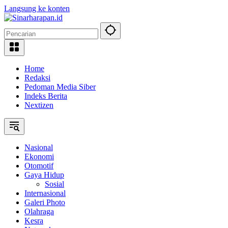
Langsung ke konten
Home
Redaksi
Pedoman Media Siber
Indeks Berita
Nextizen
Nasional
Ekonomi
Otomotif
Gaya Hidup
Sosial
Internasional
Galeri Photo
Olahraga
Kesra