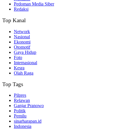
Pedoman Media Siber
Redaksi
Top Kanal
Network
Nasional
Ekonomi
Otomotif
Gaya Hidup
Foto
Internasional
Kesra
Olah Raga
Top Tags
Pilpres
Relawan
Ganjar Pranowo
Politik
Pemilu
sinarharapan.id
Indonesia