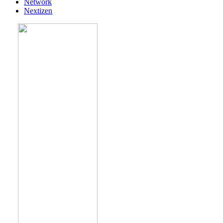
Network
Nextizen