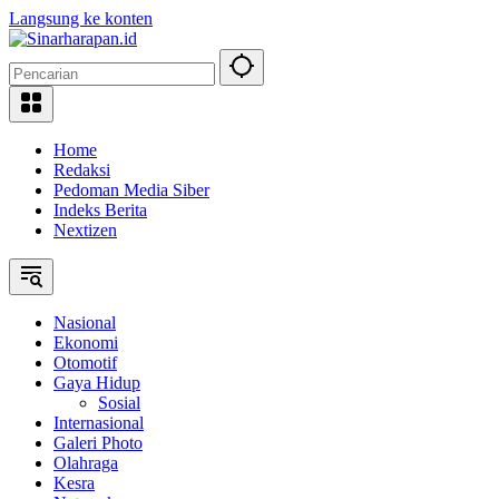
Langsung ke konten
Home
Redaksi
Pedoman Media Siber
Indeks Berita
Nextizen
Nasional
Ekonomi
Otomotif
Gaya Hidup
Sosial
Internasional
Galeri Photo
Olahraga
Kesra