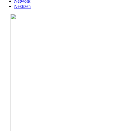
Network
Nextizen