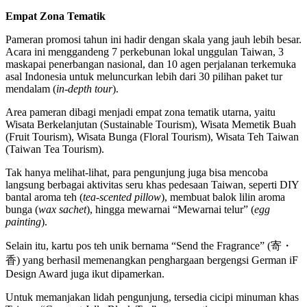
Empat Zona Tematik
Pameran promosi tahun ini hadir dengan skala yang jauh lebih besar.
Acara ini menggandeng 7 perkebunan lokal unggulan Taiwan, 3
maskapai penerbangan nasional, dan 10 agen perjalanan terkemuka
asal Indonesia untuk meluncurkan lebih dari 30 pilihan paket tur
mendalam (
in-depth tour
).
Area pameran dibagi menjadi empat zona tematik utarna, yaitu
Wisata Berkelanjutan (Sustainable Tourism), Wisata Memetik Buah
(Fruit Tourism), Wisata Bunga (Floral Tourism), Wisata Teh Taiwan
(Taiwan Tea Tourism).
Tak hanya melihat-lihat, para pengunjung juga bisa mencoba
langsung berbagai aktivitas seru khas pedesaan Taiwan, seperti DIY
bantal aroma teh (
tea-scented pillow
), membuat balok lilin aroma
bunga (
wax sachet
), hingga mewarnai “Mewarnai telur” (
egg
painting
).
Selain itu, kartu pos teh unik bernama “Send the Fragrance” (寄・
香) yang berhasil memenangkan penghargaan bergengsi German iF
Design Award juga ikut dipamerkan.
Untuk memanjakan lidah pengunjung, tersedia cicipi minuman khas