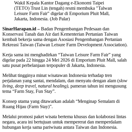
Wakil Kepala Kantor Dagang e-Ekonomi Taipei
(TETO) Trust Lin (tengah) resmi membuka "Talwan
Leisure Farm Fair" digelar di Emporium Pluit Mall,
Jakarta, Indonesia. (Job Palar)
SinarHarapan.id –
Badan Pengembangan Pedesaan dan
Konservasi Tanah dan Air dari Kementerian Pertanian Taiwan
kembali bekerja sama dengan Asosiasi Pengembangan Pertanian
Rekreasi Taiwan (Taiwan Leisure Farm Development Association).
Kerja sama ini menghadirkan “Taiwan Leisure Farm Fair” yang
digelar pada 22 hingga 24 Mei 2026 di Emporium Pluit Mall, salah
satu pusat perbelanjaan terpopuler di Jakarta, Indonesia.
Melihat tingginya minat wisatawan Indonesia terhadap tren
perjalanan yang santai, mendalam, dan menyatu dengan alam (
slow
living, deep travel, natural healing)
, pameran tahun ini mengusung
tema “Farm Stay, Fun Stay”.
Konsep utama yang ditawarkan adalah “Menginap Semalam di
Ruang Hijau (Farm Stay)”.
Melalui promosi paket wisata bertema khusus dan kolaborasi lintas
negara, acara ini bertujuan untuk mempererat dan memperdalam
hubungan kerja sama pariwisata antara Taiwan dan Indonesia.