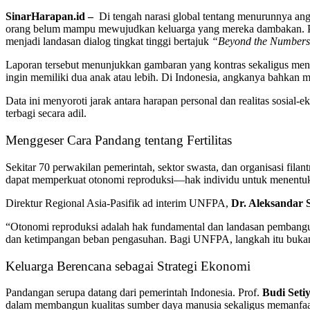
SinarHarapan.id –
Di tengah narasi global tentang menurunnya angk
orang belum mampu mewujudkan keluarga yang mereka dambakan. 
menjadi landasan dialog tingkat tinggi bertajuk
“Beyond the Numbers: 
Laporan tersebut menunjukkan gambaran yang kontras sekaligus men
ingin memiliki dua anak atau lebih. Di Indonesia, angkanya bahkan 
Data ini menyoroti jarak antara harapan personal dan realitas sosia
terbagi secara adil.
Menggeser Cara Pandang tentang Fertilitas
Sekitar 70 perwakilan pemerintah, sektor swasta, dan organisasi filan
dapat memperkuat otonomi reproduksi—hak individu untuk menentuka
Direktur Regional Asia-Pasifik ad interim UNFPA,
Dr. Aleksandar 
“Otonomi reproduksi adalah hak fundamental dan landasan pembangunan
dan ketimpangan beban pengasuhan. Bagi UNFPA, langkah itu bukan se
Keluarga Berencana sebagai Strategi Ekonomi
Pandangan serupa datang dari pemerintah Indonesia. Prof.
Budi Seti
dalam membangun kualitas sumber daya manusia sekaligus memanfaa