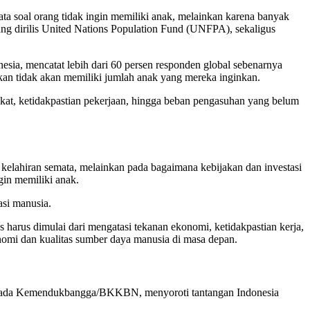
mata soal orang tidak ingin memiliki anak, melainkan karena banyak
ng dirilis
United Nations Population Fund
(UNFPA), sekaligus
ia, mencatat lebih dari 60 persen responden global sebenarnya
kan tidak akan memiliki jumlah anak yang mereka inginkan.
gkat, ketidakpastian pekerjaan, hingga beban pengasuhan yang belum
ka kelahiran semata, melainkan pada bagaimana kebijakan dan investasi
in memiliki anak.
asi manusia.
 harus dimulai dari mengatasi tekanan ekonomi, ketidakpastian kerja,
onomi dan kualitas sumber daya manusia di masa depan.
pada
Kemendukbangga/BKKBN
, menyoroti tantangan Indonesia