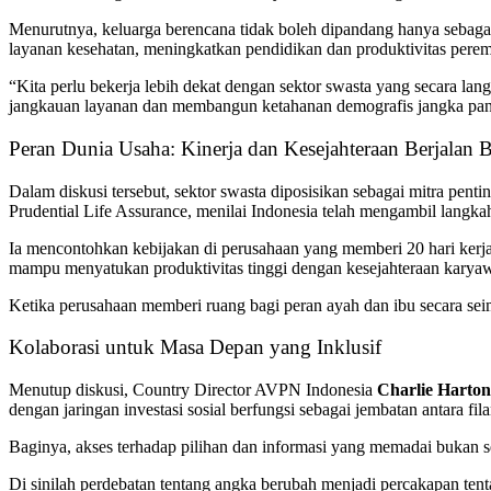
Menurutnya, keluarga berencana tidak boleh dipandang hanya sebagai 
layanan kesehatan, meningkatkan pendidikan dan produktivitas perem
“Kita perlu bekerja lebih dekat dengan sektor swasta yang secara l
jangkauan layanan dan membangun ketahanan demografis jangka pan
Peran Dunia Usaha: Kinerja dan Kesejahteraan Berjalan 
Dalam diskusi tersebut, sektor swasta diposisikan sebagai mitra pen
Prudential Life Assurance
, menilai Indonesia telah mengambil langk
Ia mencontohkan kebijakan di perusahaan yang memberi 20 hari ker
mampu menyatukan produktivitas tinggi dengan kesejahteraan karya
Ketika perusahaan memberi ruang bagi peran ayah dan ibu secara seim
Kolaborasi untuk Masa Depan yang Inklusif
Menutup diskusi, Country Director AVPN Indonesia
Charlie Harto
dengan jaringan investasi sosial berfungsi sebagai jembatan antara fila
Baginya, akses terhadap pilihan dan informasi yang memadai bukan se
Di sinilah perdebatan tentang angka berubah menjadi percakapan t