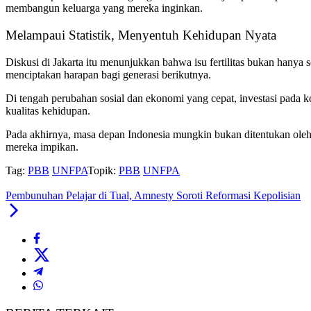
membangun keluarga yang mereka inginkan.
Melampaui Statistik, Menyentuh Kehidupan Nyata
Diskusi di Jakarta itu menunjukkan bahwa isu fertilitas bukan han
menciptakan harapan bagi generasi berikutnya.
Di tengah perubahan sosial dan ekonomi yang cepat, investasi pada 
kualitas kehidupan.
Pada akhirnya, masa depan Indonesia mungkin bukan ditentukan oleh
mereka impikan.
Tag:
PBB
UNFPA
Topik:
PBB
UNFPA
Pembunuhan Pelajar di Tual, Amnesty Soroti Reformasi Kepolisian