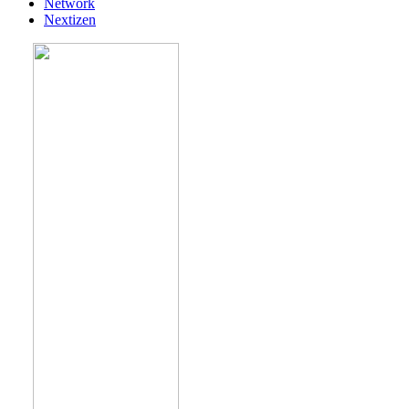
Network
Nextizen