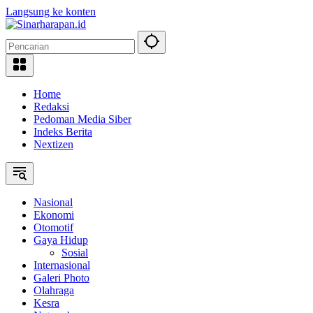
Langsung ke konten
Home
Redaksi
Pedoman Media Siber
Indeks Berita
Nextizen
Nasional
Ekonomi
Otomotif
Gaya Hidup
Sosial
Internasional
Galeri Photo
Olahraga
Kesra