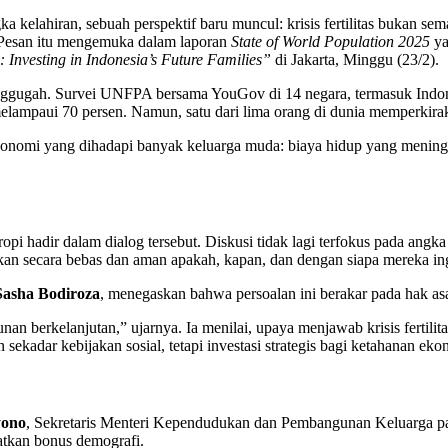
a kelahiran, sebuah perspektif baru muncul: krisis fertilitas bukan se
Pesan itu mengemuka dalam laporan
State of World Population 2025
ya
Investing in Indonesia’s Future Families”
di Jakarta, Minggu (23/2).
ggugah. Survei UNFPA bersama YouGov di 14 negara, termasuk Indones
melampaui 70 persen. Namun, satu dari lima orang di dunia memperkira
l-ekonomi yang dihadapi banyak keluarga muda: biaya hidup yang menin
tropi hadir dalam dialog tersebut. Diskusi tidak lagi terfokus pada ang
n secara bebas dan aman apakah, kapan, dan dengan siapa mereka ing
Sasha Bodiroza
, menegaskan bahwa persoalan ini berakar pada hak as
 berkelanjutan,” ujarnya. Ia menilai, upaya menjawab krisis fertilitas
kadar kebijakan sosial, tetapi investasi strategis bagi ketahanan ek
yono
, Sekretaris Menteri Kependudukan dan Pembangunan Keluarga 
tkan bonus demografi.