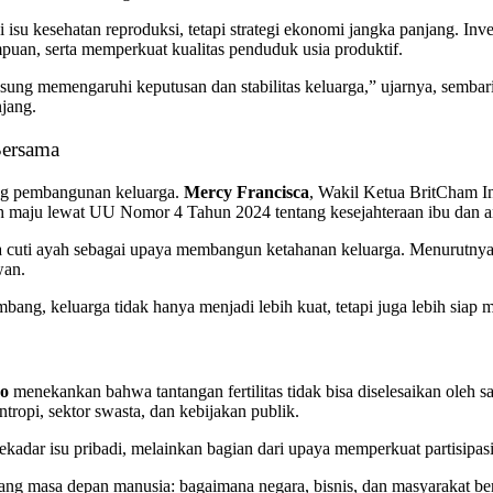
isu kesehatan reproduksi, tetapi strategi ekonomi jangka panjang. Inve
puan, serta memperkuat kualitas penduduk usia produktif.
angsung memengaruhi keputusan dan stabilitas keluarga,” ujarnya, sem
jang.
Bersama
ting pembangunan keluarga.
Mercy Francisca
, Wakil Ketua BritCham I
ah maju lewat UU Nomor 4 Tahun 2024 tentang kesejahteraan ibu dan a
ja cuti ayah sebagai upaya membangun ketahanan keluarga. Menurutnya
wan.
bang, keluarga tidak hanya menjadi lebih kuat, tetapi juga lebih sia
no
menekankan bahwa tantangan fertilitas tidak bisa diselesaikan oleh sat
ntropi, sektor swasta, dan kebijakan publik.
kadar isu pribadi, melainkan bagian dari upaya memperkuat partisipas
entang masa depan manusia: bagaimana negara, bisnis, dan masyaraka