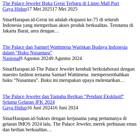
The Palace Jeweler Buka Gerai Terbaru di Lippo Mall Puri
Gaya Hidup
17 Mei 2025
17 Mei 2025
SinarHarapan.id-Gerai ini adalah ekspansi ke-75 di seluruh
Indonesia yang memperluas akses produk berkualitas. Terutama di
Jakarta Barat, area dengan…
The Palace dan Samuel Wattimena Wariskan Budaya Indonesia
dalam “Buku Nusantara”
Nasional
9 Agustus 2024
9 Agustus 2024
SinarHarapan.id-The Palace Jeweler kembali berkolaborasi dengan
maestro fashion ternama Samuel Wattimena mempersembahkan
buku “Nusantara”. Buku ini merupakan upaya melestarikan…
The Palace Jeweler dan Yamaha Berikan “Pendant Eksklusif”
Selama Gelaran JFK 2024
Gaya Hidup
16 Juni 2024
16 Juni 2024
SinarHarapan.id-Sukses dengan kerjasama yang pertamanya di
gelaran IMOS 2024 lalu, The Palace Jeweler, merek perhiasan emas
dan berlian berkualitas…