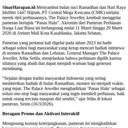
SinarHarapan.id-
Menyambut bulan suci Ramadhan dan Hari Raya
Idulfitri 1447 Hijriah, PT Central Mega Kencana (CMK) melalui
merek ritel perhiasannya, The Palace Jeweller, kembali menggelar
pameran bertajuk “Panas Halu”. Akronim dari Pameran Perhiasan
Harga Luar Biasa ini berlangsung mulai 11 Maret hingga 29 Maret
2026 di Atrium Mall Kota Kasablanka, Jakarta Selatan.
Pameran yang pertama kali digelar pada tahun 2023 ini hadir
sebagai solusi bagi masyarakat yang kerap mencari hadiah istimewa
di momen Ramadhan dan Lebaran. General Manager The Palace
Jeweller, Jelita Setifa, menjelaskan bahwa perhiasan dipilih karena
sifatnya yang abadi dan dapat menjadi warisan bagi generasi
mendatang.
“Sejalan dengan tradisi masyarakat Indonesia yang sering
memberikan hadiah di bulan Ramadhan, momen ini menjadi waktu
yang tepat. The Palace Jeweller menghadirkan ‘Panas Halu’ sebagai
solusi
one-stop
bagi masyarakat yang ingin membeli perhiasan, baik
untuk orang tercinta maupun diri sendiri,” ujar Jelita di lokasi
pameran, Senin (16/3/2026).
Beragam Promo dan Aktivasi Interaktif
Mengusung konsep keterjangkauan, pameran ini menghadirkan