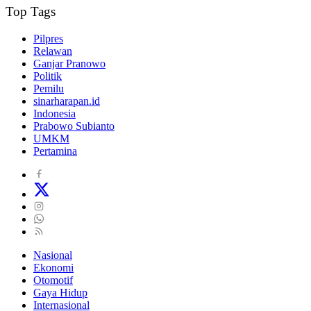
Top Tags
Pilpres
Relawan
Ganjar Pranowo
Politik
Pemilu
sinarharapan.id
Indonesia
Prabowo Subianto
UMKM
Pertamina
Nasional
Ekonomi
Otomotif
Gaya Hidup
Internasional