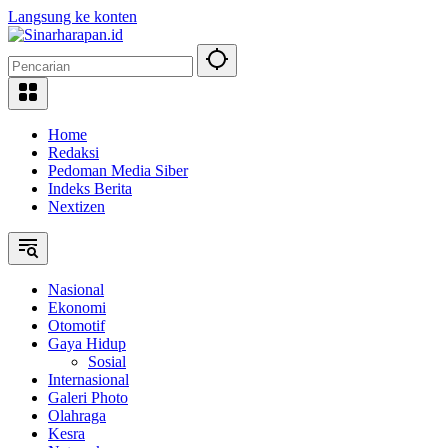
Langsung ke konten
Home
Redaksi
Pedoman Media Siber
Indeks Berita
Nextizen
Nasional
Ekonomi
Otomotif
Gaya Hidup
Sosial
Internasional
Galeri Photo
Olahraga
Kesra