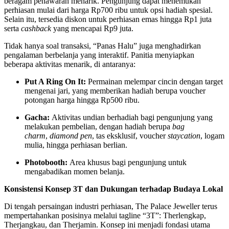
beragam penawaran menarik. Pengunjung dapat menemukan
perhiasan mulai dari harga Rp700 ribu untuk opsi hadiah spesial.
Selain itu, tersedia diskon untuk perhiasan emas hingga Rp1 juta
serta
cashback
yang mencapai Rp9 juta.
Tidak hanya soal transaksi, “Panas Halu” juga menghadirkan
pengalaman berbelanja yang interaktif. Panitia menyiapkan
beberapa aktivitas menarik, di antaranya:
Put A Ring On It:
Permainan melempar cincin dengan target
mengenai jari, yang memberikan hadiah berupa voucher
potongan harga hingga Rp500 ribu.
Gacha:
Aktivitas undian berhadiah bagi pengunjung yang
melakukan pembelian, dengan hadiah berupa
bag
charm
,
diamond pen
, tas eksklusif, voucher
staycation
, logam
mulia, hingga perhiasan berlian.
Photobooth:
Area khusus bagi pengunjung untuk
mengabadikan momen belanja.
Konsistensi Konsep 3T dan Dukungan terhadap Budaya Lokal
Di tengah persaingan industri perhiasan, The Palace Jeweller terus
mempertahankan posisinya melalui tagline “3T”: Therlengkap,
Therjangkau, dan Therjamin. Konsep ini menjadi fondasi utama