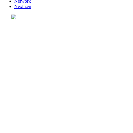
Network
Nextizen