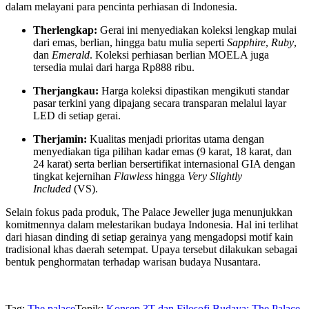
dalam melayani para pencinta perhiasan di Indonesia.
Therlengkap:
Gerai ini menyediakan koleksi lengkap mulai
dari emas, berlian, hingga batu mulia seperti
Sapphire
,
Ruby
,
dan
Emerald
. Koleksi perhiasan berlian MOELA juga
tersedia mulai dari harga Rp888 ribu.
Therjangkau:
Harga koleksi dipastikan mengikuti standar
pasar terkini yang dipajang secara transparan melalui layar
LED di setiap gerai.
Therjamin:
Kualitas menjadi prioritas utama dengan
menyediakan tiga pilihan kadar emas (9 karat, 18 karat, dan
24 karat) serta berlian bersertifikat internasional GIA dengan
tingkat kejernihan
Flawless
hingga
Very Slightly
Included
(VS).
Selain fokus pada produk, The Palace Jeweller juga menunjukkan
komitmennya dalam melestarikan budaya Indonesia. Hal ini terlihat
dari hiasan dinding di setiap gerainya yang mengadopsi motif kain
tradisional khas daerah setempat. Upaya tersebut dilakukan sebagai
bentuk penghormatan terhadap warisan budaya Nusantara.
Tag:
The palace
Topik:
Konsep 3T dan Filosofi Budaya: The Palace