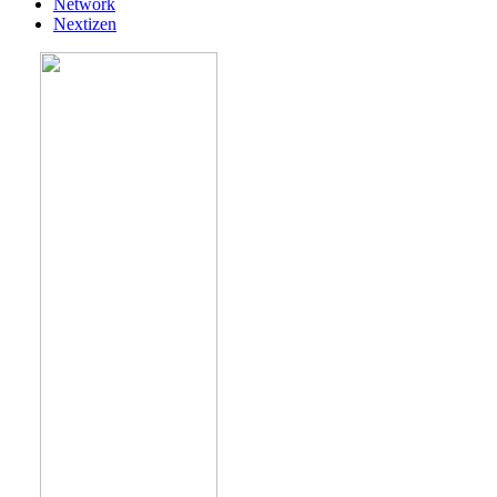
Network
Nextizen