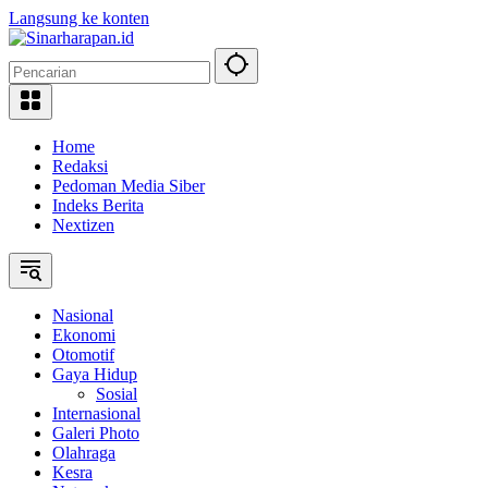
Langsung ke konten
Home
Redaksi
Pedoman Media Siber
Indeks Berita
Nextizen
Nasional
Ekonomi
Otomotif
Gaya Hidup
Sosial
Internasional
Galeri Photo
Olahraga
Kesra