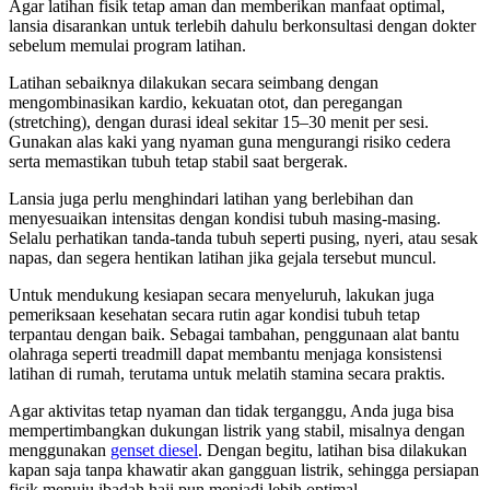
Agar latihan fisik tetap aman dan memberikan manfaat optimal,
lansia disarankan untuk terlebih dahulu berkonsultasi dengan dokter
sebelum memulai program latihan.
Latihan sebaiknya dilakukan secara seimbang dengan
mengombinasikan kardio, kekuatan otot, dan peregangan
(stretching), dengan durasi ideal sekitar 15–30 menit per sesi.
Gunakan alas kaki yang nyaman guna mengurangi risiko cedera
serta memastikan tubuh tetap stabil saat bergerak.
Lansia juga perlu menghindari latihan yang berlebihan dan
menyesuaikan intensitas dengan kondisi tubuh masing-masing.
Selalu perhatikan tanda-tanda tubuh seperti pusing, nyeri, atau sesak
napas, dan segera hentikan latihan jika gejala tersebut muncul.
Untuk mendukung kesiapan secara menyeluruh, lakukan juga
pemeriksaan kesehatan secara rutin agar kondisi tubuh tetap
terpantau dengan baik. Sebagai tambahan, penggunaan alat bantu
olahraga seperti treadmill dapat membantu menjaga konsistensi
latihan di rumah, terutama untuk melatih stamina secara praktis.
Agar aktivitas tetap nyaman dan tidak terganggu, Anda juga bisa
mempertimbangkan dukungan listrik yang stabil, misalnya dengan
menggunakan
genset diesel
. Dengan begitu, latihan bisa dilakukan
kapan saja tanpa khawatir akan gangguan listrik, sehingga persiapan
fisik menuju ibadah haji pun menjadi lebih optimal.