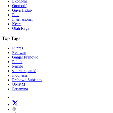
Ekonomi
Otomotif
Gaya Hidup
Foto
Internasional
Kesra
Olah Raga
Top Tags
Pilpres
Relawan
Ganjar Pranowo
Politik
Pemilu
sinarharapan.id
Indonesia
Prabowo Subianto
UMKM
Pertamina