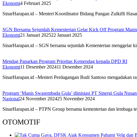
Ekonomi
4 Februari 2025
SinarHarapan.id – Menteri Koordinator Bidang Pangan Zulkifli Hasa
SGN Bersama Sejumlah Kementerian Gelar Kick Off Program Mani
Ekonomi
21 Januari 2025
22 Januari 2025
SinarHarapan.id – SGN bersama sejumlah Kementerian menggelar k
Mendag Paparkan Program Prioritas Kemendag kepada DPD RI
Ekonomi
11 Desember 2024
11 Desember 2024
SinarHarapan.id –Menteri Perdagangan Budi Santoso mengadakan rap
Program ‘Manis Swasembada Gula’ diinisiasi PT Sinergi Gula Nusa
Nasional
24 November 2024
25 November 2024
SinarHarapan.id – PTPN Group bersama kementerian dan lembaga 
OTOMOTIF