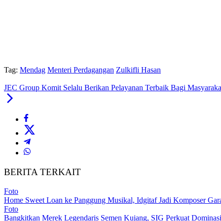
Tag:
Mendag
Menteri Perdagangan
Zulkifli Hasan
JEC Group Komit Selalu Berikan Pelayanan Terbaik Bagi Masyaraka
BERITA TERKAIT
Foto
Home Sweet Loan ke Panggung Musikal, Idgitaf Jadi Komposer Gar
Foto
Bangkitkan Merek Legendaris Semen Kujang, SIG Perkuat Dominasi