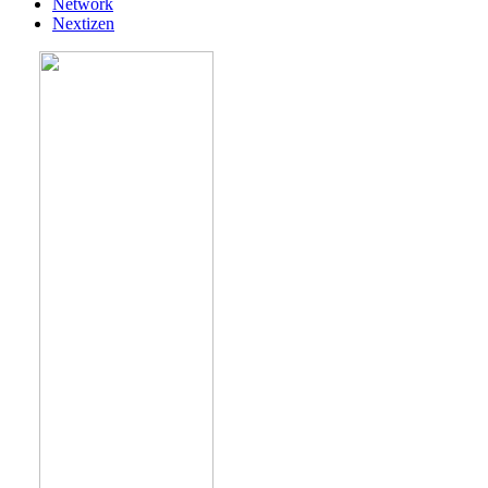
Network
Nextizen