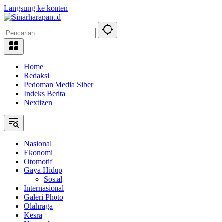
Langsung ke konten
Home
Redaksi
Pedoman Media Siber
Indeks Berita
Nextizen
Nasional
Ekonomi
Otomotif
Gaya Hidup
Sosial
Internasional
Galeri Photo
Olahraga
Kesra