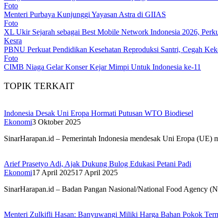
Foto
Menteri Purbaya Kunjunggi Yayasan Astra di GIIAS
Foto
XL Ukir Sejarah sebagai Best Mobile Network Indonesia 2026, Pe
Kesra
PBNU Perkuat Pendidikan Kesehatan Reproduksi Santri, Cegah Kek
Foto
CIMB Niaga Gelar Konser Kejar Mimpi Untuk Indonesia ke-11
TOPIK TERKAIT
Indonesia Desak Uni Eropa Hormati Putusan WTO Biodiesel
Ekonomi
3 Oktober 2025
SinarHarapan.id – Pemerintah Indonesia mendesak Uni Eropa (UE) m
Arief Prasetyo Adi, Ajak Dukung Bulog Edukasi Petani Padi
Ekonomi
17 April 2025
17 April 2025
SinarHarapan.id – Badan Pangan Nasional/National Food Agency (N
Menteri Zulkifli Hasan: Banyuwangi Miliki Harga Bahan Pokok Ter