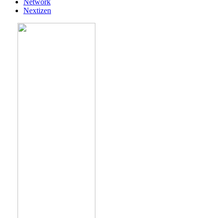
Network
Nextizen