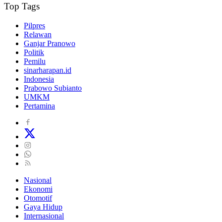
Top Tags
Pilpres
Relawan
Ganjar Pranowo
Politik
Pemilu
sinarharapan.id
Indonesia
Prabowo Subianto
UMKM
Pertamina
Nasional
Ekonomi
Otomotif
Gaya Hidup
Internasional