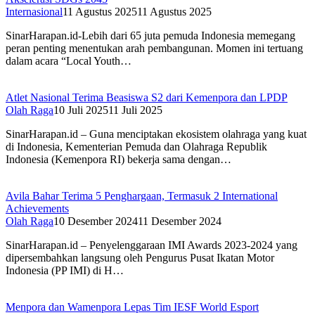
Internasional
11 Agustus 2025
11 Agustus 2025
SinarHarapan.id-Lebih dari 65 juta pemuda Indonesia memegang
peran penting menentukan arah pembangunan. Momen ini tertuang
dalam acara “Local Youth…
Atlet Nasional Terima Beasiswa S2 dari Kemenpora dan LPDP
Olah Raga
10 Juli 2025
11 Juli 2025
SinarHarapan.id – Guna menciptakan ekosistem olahraga yang kuat
di Indonesia, Kementerian Pemuda dan Olahraga Republik
Indonesia (Kemenpora RI) bekerja sama dengan…
Avila Bahar Terima 5 Penghargaan, Termasuk 2 International
Achievements
Olah Raga
10 Desember 2024
11 Desember 2024
SinarHarapan.id – Penyelenggaraan IMI Awards 2023-2024 yang
dipersembahkan langsung oleh Pengurus Pusat Ikatan Motor
Indonesia (PP IMI) di H…
Menpora dan Wamenpora Lepas Tim IESF World Esport