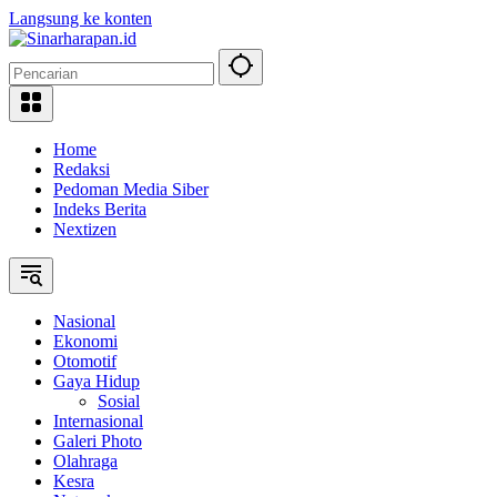
Langsung ke konten
Home
Redaksi
Pedoman Media Siber
Indeks Berita
Nextizen
Nasional
Ekonomi
Otomotif
Gaya Hidup
Sosial
Internasional
Galeri Photo
Olahraga
Kesra