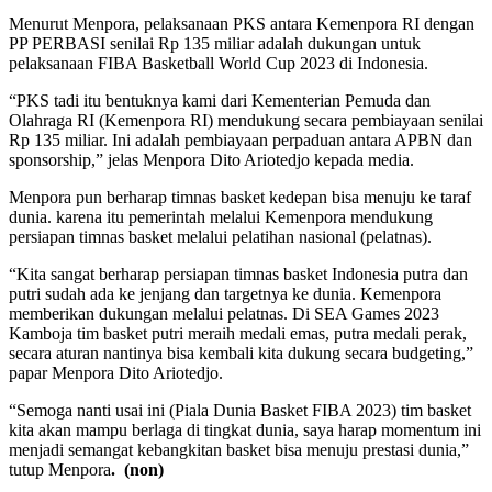
Menurut Menpora, pelaksanaan PKS antara Kemenpora RI dengan
PP PERBASI senilai Rp 135 miliar adalah dukungan untuk
pelaksanaan FIBA Basketball World Cup 2023 di Indonesia.
“PKS tadi itu bentuknya kami dari Kementerian Pemuda dan
Olahraga RI (Kemenpora RI) mendukung secara pembiayaan senilai
Rp 135 miliar. Ini adalah pembiayaan perpaduan antara APBN dan
sponsorship,” jelas Menpora Dito Ariotedjo kepada media.
Menpora pun berharap timnas basket kedepan bisa menuju ke taraf
dunia. karena itu pemerintah melalui Kemenpora mendukung
persiapan timnas basket melalui pelatihan nasional (pelatnas).
“Kita sangat berharap persiapan timnas basket Indonesia putra dan
putri sudah ada ke jenjang dan targetnya ke dunia. Kemenpora
memberikan dukungan melalui pelatnas. Di SEA Games 2023
Kamboja tim basket putri meraih medali emas, putra medali perak,
secara aturan nantinya bisa kembali kita dukung secara budgeting,”
papar Menpora Dito Ariotedjo.
“Semoga nanti usai ini (Piala Dunia Basket FIBA 2023) tim basket
kita akan mampu berlaga di tingkat dunia, saya harap momentum ini
menjadi semangat kebangkitan basket bisa menuju prestasi dunia,”
tutup Menpora
. (non)