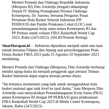
Menteri Pemuda dan Olahraga Republik Indonesia
(Menpora RI) Dito Ariotedjo (tengah) didampingi
Deputi IV Bidang Peningkatan Prestasi Olahraga
Kemenpora, Dr. Surono, bersama Pengurus Pusat
Persatuan Bola Basket Seluruh Indonesia (PP
PERBASI) dan Panitia Pelaksana Lokal (LOC) usai
penandatanganan kerja sama antara Kemenpora RI dan
PP Perbasi untuk velaran FIBA Basketball World Cup
2023, Rabu (24/5/2023). (SH.ID/Nonnie Rering).
SinarHarapan.id
– Indonesia dipastikan menjadi salah satu tuan
rumah bersama Filipina dan Jepang saat penyelenggaraan Piala
Dunia Basket FIBA 2023 pada 25 Agustus-10 September 2023
mendatang.
Menteri Pemuda dan Olahraga (Menpora), Dito Ariotedjo berharap
melalui ajang dunia ini menjadi penggerak agar prestasi Timnas
Basket Indonesia dapat segera menuju pentas dunia.
“Ini tentunya momentum yang baik untuk menggerakkan bola
basket nasional agar naik level ke taraf dunia,” kata Menpora Dito
Ariotedjo usai menyaksikan Penandatanganan Kerja Sama (PKS)
antara Kemenpora RI dengan PP PERBASI guna pelaksanaan
FIBA Basketball World Cup 2023 di Media Center Kemenpora,
Jakarta, Rabu (24/5/2023).