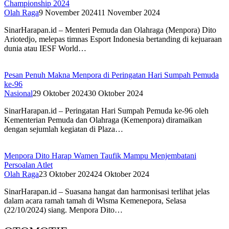
Championship 2024
Olah Raga
9 November 2024
11 November 2024
SinarHarapan.id – Menteri Pemuda dan Olahraga (Menpora) Dito
Ariotedjo, melepas timnas Esport Indonesia bertanding di kejuaraan
dunia atau IESF World…
Pesan Penuh Makna Menpora di Peringatan Hari Sumpah Pemuda
ke-96
Nasional
29 Oktober 2024
30 Oktober 2024
SinarHarapan.id – Peringatan Hari Sumpah Pemuda ke-96 oleh
Kementerian Pemuda dan Olahraga (Kemenpora) diramaikan
dengan sejumlah kegiatan di Plaza…
Menpora Dito Harap Wamen Taufik Mampu Menjembatani
Persoalan Atlet
Olah Raga
23 Oktober 2024
24 Oktober 2024
SinarHarapan.id – Suasana hangat dan harmonisasi terlihat jelas
dalam acara ramah tamah di Wisma Kemenepora, Selasa
(22/10/2024) siang. Menpora Dito…