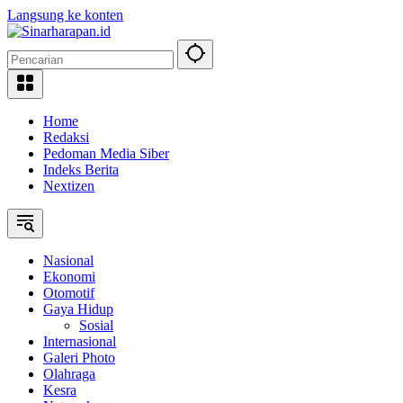
Langsung ke konten
Home
Redaksi
Pedoman Media Siber
Indeks Berita
Nextizen
Nasional
Ekonomi
Otomotif
Gaya Hidup
Sosial
Internasional
Galeri Photo
Olahraga
Kesra