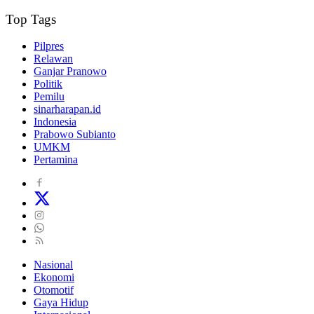
Top Tags
Pilpres
Relawan
Ganjar Pranowo
Politik
Pemilu
sinarharapan.id
Indonesia
Prabowo Subianto
UMKM
Pertamina
Nasional
Ekonomi
Otomotif
Gaya Hidup