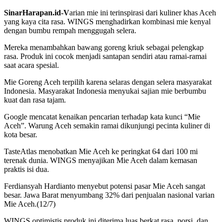
SinarHarapan.id-V
arian mie ini terinspirasi dari kuliner khas Aceh
yang kaya cita rasa. WINGS menghadirkan kombinasi mie kenyal
dengan bumbu rempah menggugah selera.
Mereka menambahkan bawang goreng kriuk sebagai pelengkap
rasa. Produk ini cocok menjadi santapan sendiri atau ramai-ramai
saat acara spesial.
Mie Goreng Aceh terpilih karena selaras dengan selera masyarakat
Indonesia. Masyarakat Indonesia menyukai sajian mie berbumbu
kuat dan rasa tajam.
Google mencatat kenaikan pencarian terhadap kata kunci “Mie
Aceh”. Warung Aceh semakin ramai dikunjungi pecinta kuliner di
kota besar.
TasteAtlas menobatkan Mie Aceh ke peringkat 64 dari 100 mi
terenak dunia. WINGS menyajikan Mie Aceh dalam kemasan
praktis isi dua.
Ferdiansyah Hardianto menyebut potensi pasar Mie Aceh sangat
besar. Jawa Barat menyumbang 32% dari penjualan nasional varian
Mie Aceh.(12/7)
WINGS optimistis produk ini diterima luas berkat rasa, porsi, dan