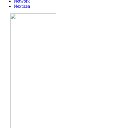
Network
Nextizen