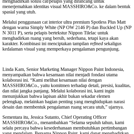
menghadirkan solusi cat/pelapis yang dirancang untuk
menerjemahkan identitas visual MASSHIRO&Co. ke dalam bentuk
spasial yang utuh.
Melalui penggunaan cat interior ultra premium Spotless Plus Matt
dengan warna Simply White (NP OW 2146 P) dan Buckled Up (NP
N 3011 P), serta pelapis bertekstur Nippon Tilelac untuk
menghadirkan ruang yang bersih, sederhana, tetapi kaya akan
karakter. Kombinasi ini menciptakan tampilan
refined
sekaligus
kedalaman visual yang memperkaya pengalaman pengunjung.
Linda Kam, Senior Marketing Manager Nippon Paint Indonesia,
menyampaikan bahwa kesamaan nilai menjadi fondasi utama
kolaborasi ini. “Kami melihat kesamaan nilai dengan
MASSHIRO&Co., yaitu komitmen terhadap detail, presisi, kualitas,
dan nilai jangka panjang. Melalui kolaborasi ini, kami ingin
menunjukkan bahwa lapisan akhir bukan sekadar elemen
pelengkap, melainkan bagian penting yang menghidupkan narasi
desain dan membentuk pengalaman ruang secara utuh,” ujarnya.
Sementara itu, Jessica Sutanto, Chief Operating Officer
MASSHIRO&Co., menambahkan “Selama sepuluh tahun, kami
selalu percaya bahwa kesederhanaan membutuhkan pertimbangan
yang mendalam. Bersama Nippon Paint, kami dapat menghadirkan