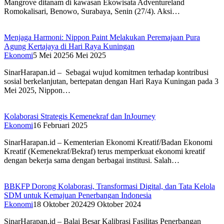
Mangrove ditanam di kawasan Ekowisata Adventureland
Romokalisari, Benowo, Surabaya, Senin (27/4). Aksi…
Menjaga Harmoni: Nippon Paint Melakukan Peremajaan Pura
Agung Kertajaya di Hari Raya Kuningan
Ekonomi
5 Mei 2025
6 Mei 2025
SinarHarapan.id – Sebagai wujud komitmen terhadap kontribusi
sosial berkelanjutan, bertepatan dengan Hari Raya Kuningan pada 3
Mei 2025, Nippon…
Kolaborasi Strategis Kemenekraf dan InJourney
Ekonomi
16 Februari 2025
SinarHarapan.id – Kementerian Ekonomi Kreatif/Badan Ekonomi
Kreatif (Kemenekraf/Bekraf) terus memperkuat ekonomi kreatif
dengan bekerja sama dengan berbagai institusi. Salah…
BBKFP Dorong Kolaborasi, Transformasi Digital, dan Tata Kelola
SDM untuk Kemajuan Penerbangan Indonesia
Ekonomi
18 Oktober 2024
29 Oktober 2024
SinarHarapan.id – Balai Besar Kalibrasi Fasilitas Penerbangan