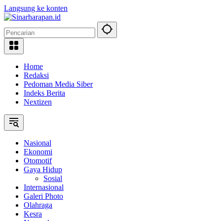
Langsung ke konten
Home
Redaksi
Pedoman Media Siber
Indeks Berita
Nextizen
Nasional
Ekonomi
Otomotif
Gaya Hidup
Sosial
Internasional
Galeri Photo
Olahraga
Kesra