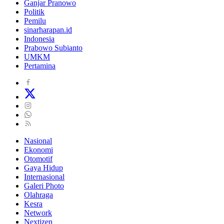
Ganjar Pranowo
Politik
Pemilu
sinarharapan.id
Indonesia
Prabowo Subianto
UMKM
Pertamina
Nasional
Ekonomi
Otomotif
Gaya Hidup
Internasional
Galeri Photo
Olahraga
Kesra
Network
Nextizen