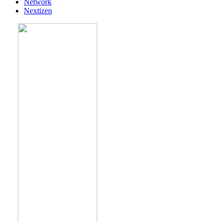
Network
Nextizen