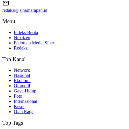
redaksi@sinarharapan.id
Menu
Indeks Berita
Nextizen
Pedoman Media Siber
Redaksi
Top Kanal
Network
Nasional
Ekonomi
Otomotif
Gaya Hidup
Foto
Internasional
Kesra
Olah Raga
Top Tags