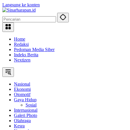
Langsung ke konten
Home
Redaksi
Pedoman Media Siber
Indeks Berita
Nextizen
Nasional
Ekonomi
Otomotif
Gaya Hidup
Sosial
Internasional
Galeri Photo
Olahraga
Kesra