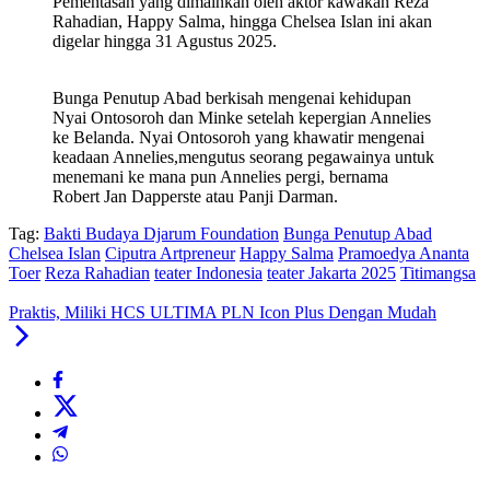
Pementasan yang dimainkan oleh aktor kawakan Reza
Rahadian, Happy Salma, hingga Chelsea Islan ini akan
digelar hingga 31 Agustus 2025.
Bunga Penutup Abad berkisah mengenai kehidupan
Nyai Ontosoroh dan Minke setelah kepergian Annelies
ke Belanda. Nyai Ontosoroh yang khawatir mengenai
keadaan Annelies,mengutus seorang pegawainya untuk
menemani ke mana pun Annelies pergi, bernama
Robert Jan Dapperste atau Panji Darman.
Tag:
Bakti Budaya Djarum Foundation
Bunga Penutup Abad
Chelsea Islan
Ciputra Artpreneur
Happy Salma
Pramoedya Ananta
Toer
Reza Rahadian
teater Indonesia
teater Jakarta 2025
Titimangsa
Praktis, Miliki HCS ULTIMA PLN Icon Plus Dengan Mudah