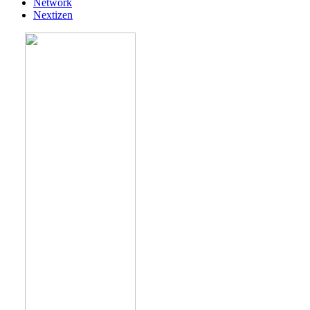
Network
Nextizen