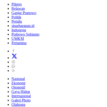
Pilpres
Relawan
Ganjar Pranowo
Politik
Pemilu
sinarharapan.id
Indonesia
Prabowo Subianto
UMKM
Pertamina
Nasional
Ekonomi
Otomotif
Gaya Hidup
Internasional
Galeri Photo
Olahraga