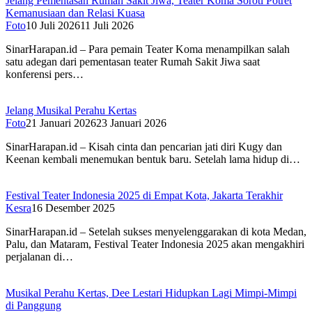
Jelang Pementasan Rumah Sakit Jiwa, Teater Koma Soroti Potret
Kemanusiaan dan Relasi Kuasa
Foto
10 Juli 2026
11 Juli 2026
SinarHarapan.id – Para pemain Teater Koma menampilkan salah
satu adegan dari pementasan teater Rumah Sakit Jiwa saat
konferensi pers…
Jelang Musikal Perahu Kertas
Foto
21 Januari 2026
23 Januari 2026
SinarHarapan.id – Kisah cinta dan pencarian jati diri Kugy dan
Keenan kembali menemukan bentuk baru. Setelah lama hidup di…
Festival Teater Indonesia 2025 di Empat Kota, Jakarta Terakhir
Kesra
16 Desember 2025
SinarHarapan.id – Setelah sukses menyelenggarakan di kota Medan,
Palu, dan Mataram, Festival Teater Indonesia 2025 akan mengakhiri
perjalanan di…
Musikal Perahu Kertas, Dee Lestari Hidupkan Lagi Mimpi-Mimpi
di Panggung