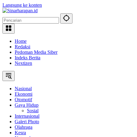
Langsung ke konten
Home
Redaksi
Pedoman Media Siber
Indeks Berita
Nextizen
Nasional
Ekonomi
Otomotif
Gaya Hidup
Sosial
Internasional
Galeri Photo
Olahraga
Kesra