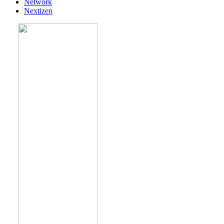
Network
Nextizen