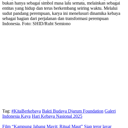
bukan hanya sebagai simbol masa lalu semata, melainkan sebagai
entitas yang hidup dan terus berkembang seiring waktu. Melalui
sudut pandang perempuan, karya ini menelusuri dinamika kebaya
sebagai bagian dari perjalanan dan transformasi perempuan
Indonesia. Foto: SHID/Ruht Semiono
Tag:
#KitaBerkebaya
Bakti Budaya Djarum Foundation
Galeri
Indonesia Kaya
Hari Kebaya Nasional 2025
Film “Kampung Jabang Mayit: Ritual Maut” Siap teror layar