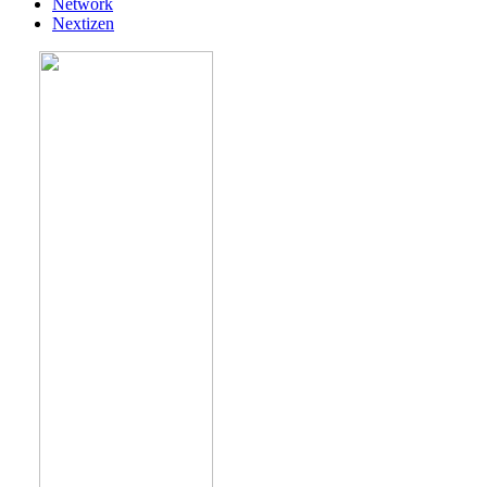
Network
Nextizen