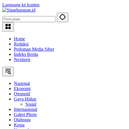
Langsung ke konten
Home
Redaksi
Pedoman Media Siber
Indeks Berita
Nextizen
Nasional
Ekonomi
Otomotif
Gaya Hidup
Sosial
Internasional
Galeri Photo
Olahraga
Kesra