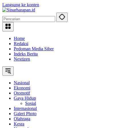
Langsung ke konten
Home
Redaksi
Pedoman Media Siber
Indeks Berita
Nextizen
Nasional
Ekonomi
Otomotif
Gaya Hidup
Sosial
Internasional
Galeri Photo
Olahraga
Kesra