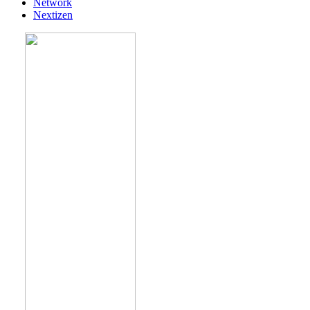
Network
Nextizen