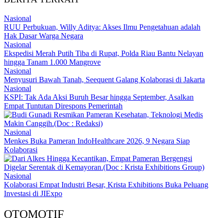
Nasional
RUU Perbukuan, Willy Aditya: Akses Ilmu Pengetahuan adalah
Hak Dasar Warga Negara
Nasional
Ekspedisi Merah Putih Tiba di Rupat, Polda Riau Bantu Nelayan
hingga Tanam 1.000 Mangrove
Nasional
Menyusuri Bawah Tanah, Seequent Galang Kolaborasi di Jakarta
Nasional
KSPI: Tak Ada Aksi Buruh Besar hingga September, Asalkan
Empat Tuntutan Direspons Pemerintah
Nasional
Menkes Buka Pameran IndoHealthcare 2026, 9 Negara Siap
Kolaborasi
Nasional
Kolaborasi Empat Industri Besar, Krista Exhibitions Buka Peluang
Investasi di JIExpo
OTOMOTIF