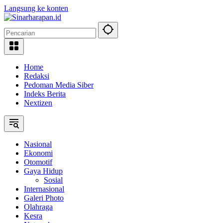
Langsung ke konten
Home
Redaksi
Pedoman Media Siber
Indeks Berita
Nextizen
Nasional
Ekonomi
Otomotif
Gaya Hidup
Sosial
Internasional
Galeri Photo
Olahraga
Kesra