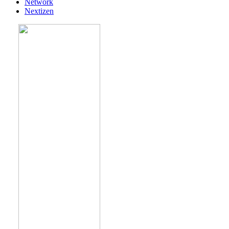
Network
Nextizen