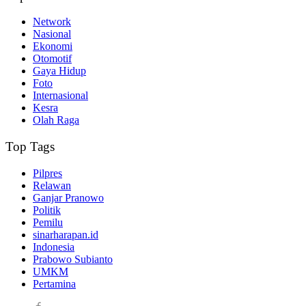
Network
Nasional
Ekonomi
Otomotif
Gaya Hidup
Foto
Internasional
Kesra
Olah Raga
Top Tags
Pilpres
Relawan
Ganjar Pranowo
Politik
Pemilu
sinarharapan.id
Indonesia
Prabowo Subianto
UMKM
Pertamina