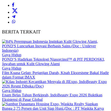
BERITA TERKAIT
Gaya Hidup
POND’S Hadirkan Teknologi Niasorcinol™ di PIT PERDOSKI,
Jawaban untuk Kulit Glowing Alami
Gaya Hidup
Film Kuasa Gelap: Perjanjian Darah, Kisah Eksorsisme Bakal Hadir
dalam Format IMAX
Gaya Hidup
Enam Belas Tahun Berkiprah, IndoBeauty Expo 2026 Buktikan
Eksistensi di Pasar Global