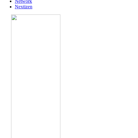
Network
Nextizen