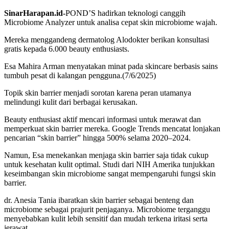
SinarHarapan.id-
POND’S hadirkan teknologi canggih
Microbiome Analyzer untuk analisa cepat skin microbiome wajah.
Mereka menggandeng dermatolog Alodokter berikan konsultasi
gratis kepada 6.000 beauty enthusiasts.
Esa Mahira Arman menyatakan minat pada skincare berbasis sains
tumbuh pesat di kalangan pengguna.(7/6/2025)
Topik skin barrier menjadi sorotan karena peran utamanya
melindungi kulit dari berbagai kerusakan.
Beauty enthusiast aktif mencari informasi untuk merawat dan
memperkuat skin barrier mereka. Google Trends mencatat lonjakan
pencarian “skin barrier” hingga 500% selama 2020–2024.
Namun, Esa menekankan menjaga skin barrier saja tidak cukup
untuk kesehatan kulit optimal. Studi dari NIH Amerika tunjukkan
keseimbangan skin microbiome sangat mempengaruhi fungsi skin
barrier.
dr. Anesia Tania ibaratkan skin barrier sebagai benteng dan
microbiome sebagai prajurit penjaganya. Microbiome terganggu
menyebabkan kulit lebih sensitif dan mudah terkena iritasi serta
jerawat.