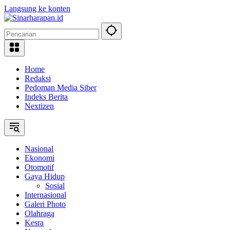
Langsung ke konten
Home
Redaksi
Pedoman Media Siber
Indeks Berita
Nextizen
Nasional
Ekonomi
Otomotif
Gaya Hidup
Sosial
Internasional
Galeri Photo
Olahraga
Kesra