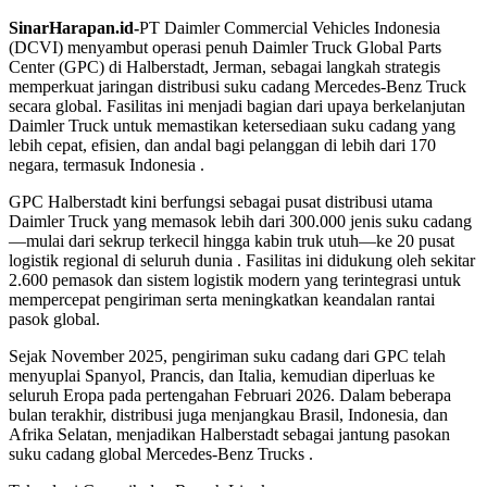
SinarHarapan.id-
PT Daimler Commercial Vehicles Indonesia
(DCVI) menyambut operasi penuh Daimler Truck Global Parts
Center (GPC) di Halberstadt, Jerman, sebagai langkah strategis
memperkuat jaringan distribusi suku cadang Mercedes-Benz Truck
secara global. Fasilitas ini menjadi bagian dari upaya berkelanjutan
Daimler Truck untuk memastikan ketersediaan suku cadang yang
lebih cepat, efisien, dan andal bagi pelanggan di lebih dari 170
negara, termasuk Indonesia .
GPC Halberstadt kini berfungsi sebagai pusat distribusi utama
Daimler Truck yang memasok lebih dari 300.000 jenis suku cadang
—mulai dari sekrup terkecil hingga kabin truk utuh—ke 20 pusat
logistik regional di seluruh dunia . Fasilitas ini didukung oleh sekitar
2.600 pemasok dan sistem logistik modern yang terintegrasi untuk
mempercepat pengiriman serta meningkatkan keandalan rantai
pasok global.
Sejak November 2025, pengiriman suku cadang dari GPC telah
menyuplai Spanyol, Prancis, dan Italia, kemudian diperluas ke
seluruh Eropa pada pertengahan Februari 2026. Dalam beberapa
bulan terakhir, distribusi juga menjangkau Brasil, Indonesia, dan
Afrika Selatan, menjadikan Halberstadt sebagai jantung pasokan
suku cadang global Mercedes-Benz Trucks .