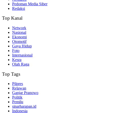
Pedoman Media Siber
Redaksi
Top Kanal
Network
Nasional
Ekonomi
Otomotif
Gaya Hidup
Foto
Internasional
Kesra
Olah Raga
Top Tags
Pilpres
Relawan
Ganjar Pranowo
Politik
Pemilu
sinarharapan.id
Indonesia