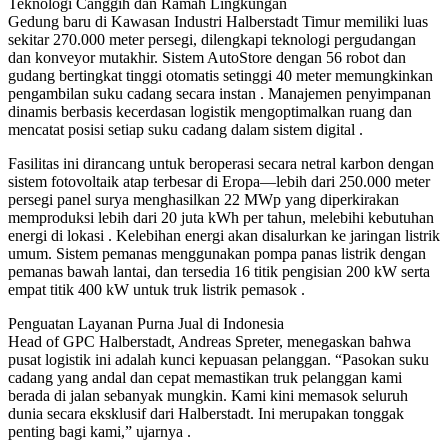
Teknologi Canggih dan Ramah Lingkungan
Gedung baru di Kawasan Industri Halberstadt Timur memiliki luas
sekitar 270.000 meter persegi, dilengkapi teknologi pergudangan
dan konveyor mutakhir. Sistem AutoStore dengan 56 robot dan
gudang bertingkat tinggi otomatis setinggi 40 meter memungkinkan
pengambilan suku cadang secara instan . Manajemen penyimpanan
dinamis berbasis kecerdasan logistik mengoptimalkan ruang dan
mencatat posisi setiap suku cadang dalam sistem digital .
Fasilitas ini dirancang untuk beroperasi secara netral karbon dengan
sistem fotovoltaik atap terbesar di Eropa—lebih dari 250.000 meter
persegi panel surya menghasilkan 22 MWp yang diperkirakan
memproduksi lebih dari 20 juta kWh per tahun, melebihi kebutuhan
energi di lokasi . Kelebihan energi akan disalurkan ke jaringan listrik
umum. Sistem pemanas menggunakan pompa panas listrik dengan
pemanas bawah lantai, dan tersedia 16 titik pengisian 200 kW serta
empat titik 400 kW untuk truk listrik pemasok .
Penguatan Layanan Purna Jual di Indonesia
Head of GPC Halberstadt, Andreas Spreter, menegaskan bahwa
pusat logistik ini adalah kunci kepuasan pelanggan. “Pasokan suku
cadang yang andal dan cepat memastikan truk pelanggan kami
berada di jalan sebanyak mungkin. Kami kini memasok seluruh
dunia secara eksklusif dari Halberstadt. Ini merupakan tonggak
penting bagi kami,” ujarnya .