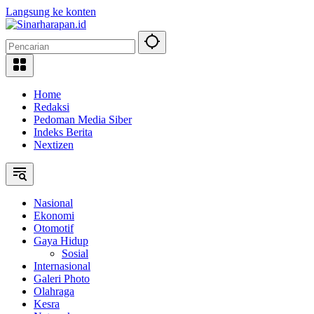
Langsung ke konten
Home
Redaksi
Pedoman Media Siber
Indeks Berita
Nextizen
Nasional
Ekonomi
Otomotif
Gaya Hidup
Sosial
Internasional
Galeri Photo
Olahraga
Kesra