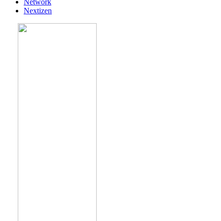
Network
Nextizen