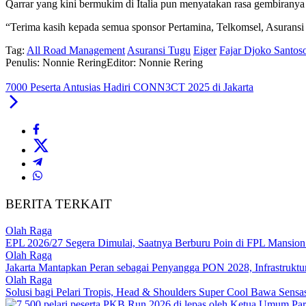
Qarrar yang kini bermukim di Italia pun menyatakan rasa gembirany
“Terima kasih kepada semua sponsor Pertamina, Telkomsel, Asuransi 
Tag:
All Road Management
Asuransi Tugu
Eiger
Fajar Djoko Santos
Penulis: Nonnie Rering
Editor: Nonnie Rering
7000 Peserta Antusias Hadiri CONN3CT 2025 di Jakarta
BERITA TERKAIT
Olah Raga
EPL 2026/27 Segera Dimulai, Saatnya Berburu Poin di FPL Mansion 
Olah Raga
Jakarta Mantapkan Peran sebagai Penyangga PON 2028, Infrastruktur S
Olah Raga
Solusi bagi Pelari Tropis, Head & Shoulders Super Cool Bawa Sensa