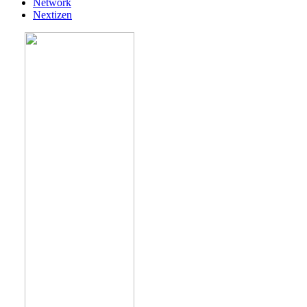
Network
Nextizen