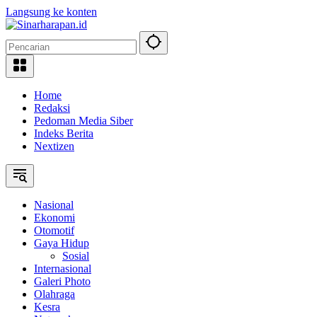
Langsung ke konten
Home
Redaksi
Pedoman Media Siber
Indeks Berita
Nextizen
Nasional
Ekonomi
Otomotif
Gaya Hidup
Sosial
Internasional
Galeri Photo
Olahraga
Kesra