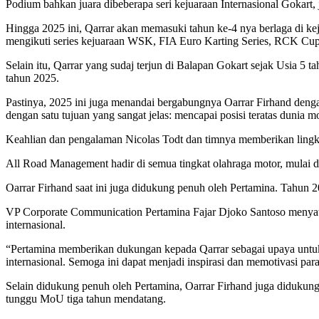
Podium bahkan juara dibeberapa seri kejuaraan Internasional Gokart
Hingga 2025 ini, Qarrar akan memasuki tahun ke-4 nya berlaga di keju
mengikuti series kejuaraan WSK, FIA Euro Karting Series, RCK Cup It
Selain itu, Qarrar yang sudaj terjun di Balapan Gokart sejak Usia 5 
tahun 2025.
Pastinya, 2025 ini juga menandai bergabungnya Oarrar Firhand den
dengan satu tujuan yang sangat jelas: mencapai posisi teratas dunia mo
Keahlian dan pengalaman Nicolas Todt dan timnya memberikan lingku
All Road Management hadir di semua tingkat olahraga motor, mulai da
Oarrar Firhand saat ini juga didukung penuh oleh Pertamina. Tahun 
VP Corporate Communication Pertamina Fajar Djoko Santoso menyat
internasional.
“Pertamina memberikan dukungan kepada Qarrar sebagai upaya untuk
internasional. Semoga ini dapat menjadi inspirasi dan memotivasi par
Selain didukung penuh oleh Pertamina, Oarrar Firhand juga didukung
tunggu MoU tiga tahun mendatang.