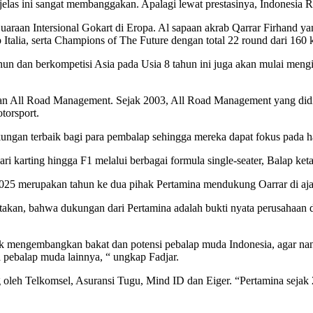
, jelas ini sangat membanggakan. Apalagi lewat prestasinya, Indonesi
araan Intersional Gokart di Eropa. Al sapaan akrab Qarrar Firhand yan
alia, serta Champions of The Future dengan total 22 round dari 160 k
tahun dan berkompetisi Asia pada Usia 8 tahun ini juga akan mulai mengi
gan All Road Management. Sejak 2003, All Road Management yang didi
torsport.
ngan terbaik bagi para pembalap sehingga mereka dapat fokus pada hal
ri karting hingga F1 melalui berbagai formula single-seater, Balap ke
2025 merupakan tahun ke dua pihak Pertamina mendukung Oarrar di ajan
akan, bahwa dukungan dari Pertamina adalah bukti nyata perusahaan
 mengembangkan bakat dan potensi pebalap muda Indonesia, agar nan
a pebalap muda lainnya, “ ungkap Fadjar.
 oleh Telkomsel, Asuransi Tugu, Mind ID dan Eiger. “Pertamina sejak