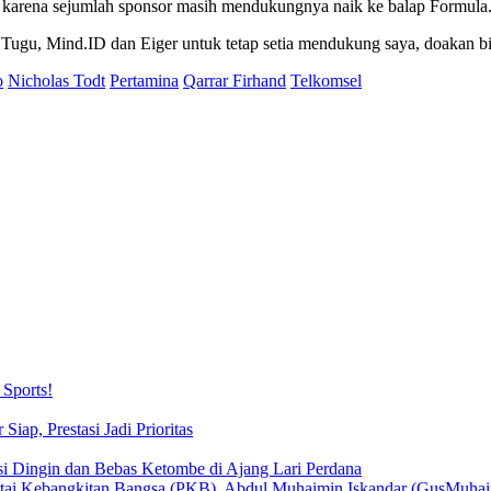
a karena sejumlah sponsor masih mendukungnya naik ke balap Formula
Tugu, Mind.ID dan Eiger untuk tetap setia mendukung saya, doakan bi
o
Nicholas Todt
Pertamina
Qarrar Firhand
Telkomsel
Sports!
iap, Prestasi Jadi Prioritas
si Dingin dan Bebas Ketombe di Ajang Lari Perdana