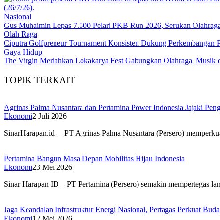
Nasional
Gus Muhaimin Lepas 7.500 Pelari PKB Run 2026, Serukan Olahraga
Olah Raga
Ciputra Golfpreneur Tournament Konsisten Dukung Perkembangan Pr
Gaya Hidup
The Virgin Meriahkan Lokakarya Fest Gabungkan Olahraga, Musi
TOPIK TERKAIT
Agrinas Palma Nusantara dan Pertamina Power Indonesia Jajaki Pen
Ekonomi
2 Juli 2026
SinarHarapan.id – PT Agrinas Palma Nusantara (Persero) memperk
Pertamina Bangun Masa Depan Mobilitas Hijau Indonesia
Ekonomi
23 Mei 2026
Sinar Harapan ID – PT Pertamina (Persero) semakin mempertegas lan
Jaga Keandalan Infrastruktur Energi Nasional, Pertagas Perkuat Bud
Ekonomi
12 Mei 2026