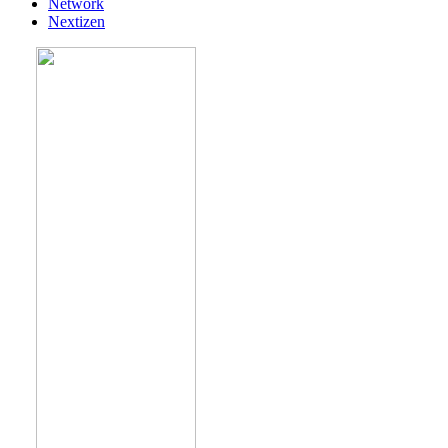
Network
Nextizen