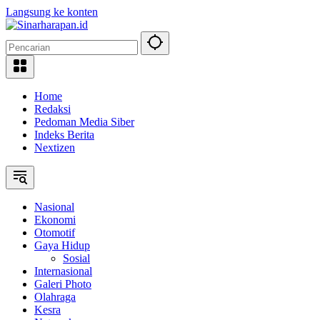
Langsung ke konten
Home
Redaksi
Pedoman Media Siber
Indeks Berita
Nextizen
Nasional
Ekonomi
Otomotif
Gaya Hidup
Sosial
Internasional
Galeri Photo
Olahraga
Kesra