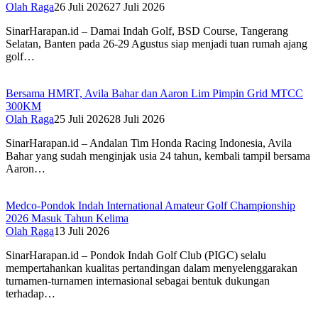
Olah Raga
26 Juli 2026
27 Juli 2026
SinarHarapan.id – Damai Indah Golf, BSD Course, Tangerang
Selatan, Banten pada 26-29 Agustus siap menjadi tuan rumah ajang
golf…
Bersama HMRT, Avila Bahar dan Aaron Lim Pimpin Grid MTCC
300KM
Olah Raga
25 Juli 2026
28 Juli 2026
SinarHarapan.id – Andalan Tim Honda Racing Indonesia, Avila
Bahar yang sudah menginjak usia 24 tahun, kembali tampil bersama
Aaron…
Medco-Pondok Indah International Amateur Golf Championship
2026 Masuk Tahun Kelima
Olah Raga
13 Juli 2026
SinarHarapan.id – Pondok Indah Golf Club (PIGC) selalu
mempertahankan kualitas pertandingan dalam menyelenggarakan
turnamen-turnamen internasional sebagai bentuk dukungan
terhadap…