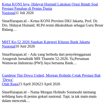
Ketua KONI Jaya, Hidayat Humaid Lakukan Orasi Ilmiah Soal
Prestasi Panahan di Pentas Dunia
Nasional
11 Juli 2026
SinarHarapan.id – Ketua KONI Provinsi DKI Jakarta, Prof. Dr.
Drs. Hidayat Humaid, M.Pd resmi dikukuhkan sebagai Guru Besar
Bidang…
MHT Ke-52 2026 Siapkan Kategori Khusus Bank Jakarta
Nasional
10 Juni 2026
SinarHarapan.id – Ada yang berbeda dari penyelenggaraan
Anugerah Jurnalistik MH Thamrin 52-2026. Ya,Persatuan
Wartawan Indonesia (PWI) Jaya bersama Bank…
Gandeng Tim Dewa United, Morgan Holindo Cetak Prestasi Bak
‘Dewa’
Olah Raga
23 April 2026
23 April 2026
SinarHarapan.id – Nama Morgan Holindo Sonmoahi memang
terbilang baru di pentas gokart nasional. Tapi, ia tak main-main
dalam mencetak…