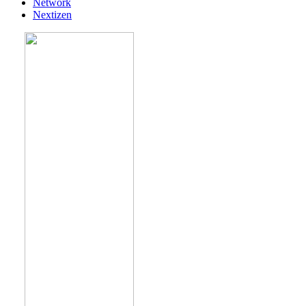
Network
Nextizen