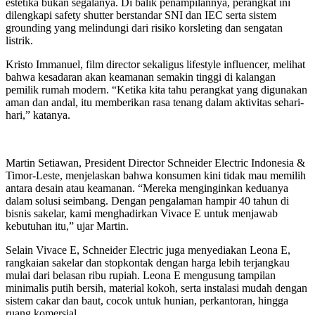
estetika bukan segalanya. Di balik penampilannya, perangkat ini
dilengkapi safety shutter berstandar SNI dan IEC serta sistem
grounding yang melindungi dari risiko korsleting dan sengatan
listrik.
Kristo Immanuel, film director sekaligus lifestyle influencer, melihat
bahwa kesadaran akan keamanan semakin tinggi di kalangan
pemilik rumah modern. “Ketika kita tahu perangkat yang digunakan
aman dan andal, itu memberikan rasa tenang dalam aktivitas sehari-
hari,” katanya.
Martin Setiawan, President Director Schneider Electric Indonesia &
Timor-Leste, menjelaskan bahwa konsumen kini tidak mau memilih
antara desain atau keamanan. “Mereka menginginkan keduanya
dalam solusi seimbang. Dengan pengalaman hampir 40 tahun di
bisnis sakelar, kami menghadirkan Vivace E untuk menjawab
kebutuhan itu,” ujar Martin.
Selain Vivace E, Schneider Electric juga menyediakan Leona E,
rangkaian sakelar dan stopkontak dengan harga lebih terjangkau
mulai dari belasan ribu rupiah. Leona E mengusung tampilan
minimalis putih bersih, material kokoh, serta instalasi mudah dengan
sistem cakar dan baut, cocok untuk hunian, perkantoran, hingga
ruang komersial.