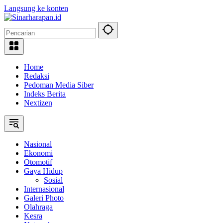
Langsung ke konten
Home
Redaksi
Pedoman Media Siber
Indeks Berita
Nextizen
Nasional
Ekonomi
Otomotif
Gaya Hidup
Sosial
Internasional
Galeri Photo
Olahraga
Kesra