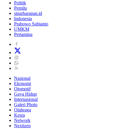
Politik
Pemilu
sinarharapan.id
Indonesia
Prabowo Subianto
UMKM
Pertamina
Nasional
Ekonomi
Otomotif
Gaya Hidup
Internasional
Galeri Photo
Olahraga
Kesra
Network
Nextizen