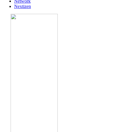
Network
Nextizen