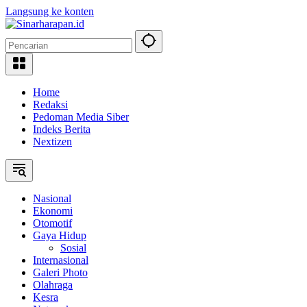
Langsung ke konten
Home
Redaksi
Pedoman Media Siber
Indeks Berita
Nextizen
Nasional
Ekonomi
Otomotif
Gaya Hidup
Sosial
Internasional
Galeri Photo
Olahraga
Kesra