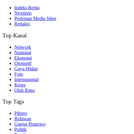
Indeks Berita
Nextizen
Pedoman Media Siber
Redaksi
Top Kanal
Network
Nasional
Ekonomi
Otomotif
Gaya Hidup
Foto
Internasional
Kesra
Olah Raga
Top Tags
Pilpres
Relawan
Ganjar Pranowo
Politik