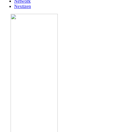
Network
Nextizen