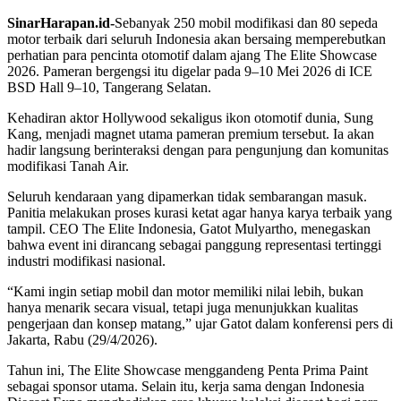
SinarHarapan.id-
Sebanyak 250 mobil modifikasi dan 80 sepeda
motor terbaik dari seluruh Indonesia akan bersaing memperebutkan
perhatian para pencinta otomotif dalam ajang The Elite Showcase
2026. Pameran bergengsi itu digelar pada 9–10 Mei 2026 di ICE
BSD Hall 9–10, Tangerang Selatan.
Kehadiran aktor Hollywood sekaligus ikon otomotif dunia, Sung
Kang, menjadi magnet utama pameran premium tersebut. Ia akan
hadir langsung berinteraksi dengan para pengunjung dan komunitas
modifikasi Tanah Air.
Seluruh kendaraan yang dipamerkan tidak sembarangan masuk.
Panitia melakukan proses kurasi ketat agar hanya karya terbaik yang
tampil. CEO The Elite Indonesia, Gatot Mulyartho, menegaskan
bahwa event ini dirancang sebagai panggung representasi tertinggi
industri modifikasi nasional.
“Kami ingin setiap mobil dan motor memiliki nilai lebih, bukan
hanya menarik secara visual, tetapi juga menunjukkan kualitas
pengerjaan dan konsep matang,” ujar Gatot dalam konferensi pers di
Jakarta, Rabu (29/4/2026).
Tahun ini, The Elite Showcase menggandeng Penta Prima Paint
sebagai sponsor utama. Selain itu, kerja sama dengan Indonesia