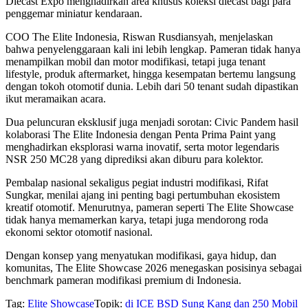
Diecast Expo menghadirkan area khusus koleksi diecast bagi para
penggemar miniatur kendaraan.
COO The Elite Indonesia, Riswan Rusdiansyah, menjelaskan
bahwa penyelenggaraan kali ini lebih lengkap. Pameran tidak hanya
menampilkan mobil dan motor modifikasi, tetapi juga tenant
lifestyle, produk aftermarket, hingga kesempatan bertemu langsung
dengan tokoh otomotif dunia. Lebih dari 50 tenant sudah dipastikan
ikut meramaikan acara.
Dua peluncuran eksklusif juga menjadi sorotan: Civic Pandem hasil
kolaborasi The Elite Indonesia dengan Penta Prima Paint yang
menghadirkan eksplorasi warna inovatif, serta motor legendaris
NSR 250 MC28 yang diprediksi akan diburu para kolektor.
Pembalap nasional sekaligus pegiat industri modifikasi, Rifat
Sungkar, menilai ajang ini penting bagi pertumbuhan ekosistem
kreatif otomotif. Menurutnya, pameran seperti The Elite Showcase
tidak hanya memamerkan karya, tetapi juga mendorong roda
ekonomi sektor otomotif nasional.
Dengan konsep yang menyatukan modifikasi, gaya hidup, dan
komunitas, The Elite Showcase 2026 menegaskan posisinya sebagai
benchmark pameran modifikasi premium di Indonesia.
Tag:
Elite Showcase
Topik:
di ICE BSD
Sung Kang dan 250 Mobil