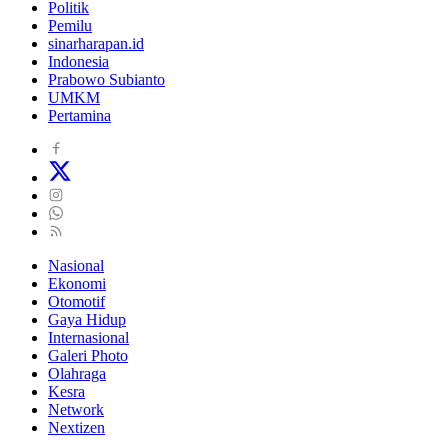
Politik
Pemilu
sinarharapan.id
Indonesia
Prabowo Subianto
UMKM
Pertamina
Nasional
Ekonomi
Otomotif
Gaya Hidup
Internasional
Galeri Photo
Olahraga
Kesra
Network
Nextizen