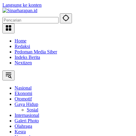
Langsung ke konten
Home
Redaksi
Pedoman Media Siber
Indeks Berita
Nextizen
Nasional
Ekonomi
Otomotif
Gaya Hidup
Sosial
Internasional
Galeri Photo
Olahraga
Kesra