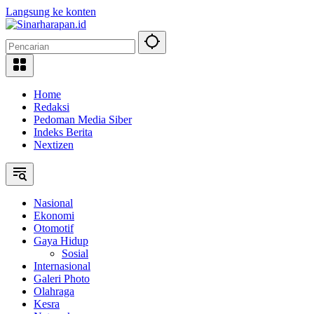
Langsung ke konten
Home
Redaksi
Pedoman Media Siber
Indeks Berita
Nextizen
Nasional
Ekonomi
Otomotif
Gaya Hidup
Sosial
Internasional
Galeri Photo
Olahraga
Kesra