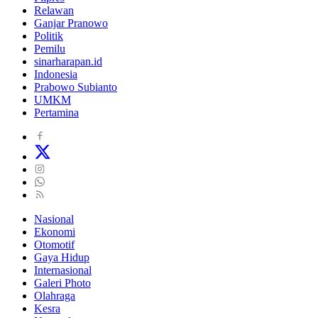
Relawan
Ganjar Pranowo
Politik
Pemilu
sinarharapan.id
Indonesia
Prabowo Subianto
UMKM
Pertamina
Nasional
Ekonomi
Otomotif
Gaya Hidup
Internasional
Galeri Photo
Olahraga
Kesra