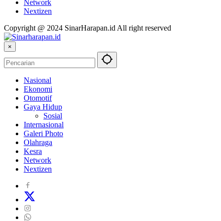
Network
Nextizen
Copyright @ 2024 SinarHarapan.id All right reserved
×
Nasional
Ekonomi
Otomotif
Gaya Hidup
Sosial
Internasional
Galeri Photo
Olahraga
Kesra
Network
Nextizen