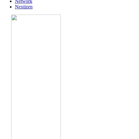
Network
Nextizen