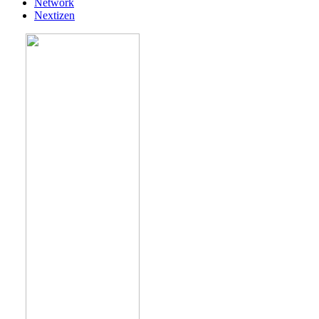
Network
Nextizen