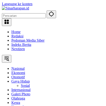
Langsung ke konten
Home
Redaksi
Pedoman Media Siber
Indeks Berita
Nextizen
Nasional
Ekonomi
Otomotif
Gaya Hidup
Sosial
Internasional
Galeri Photo
Olahraga
Kesra