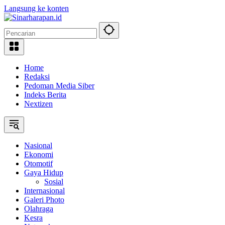
Langsung ke konten
Home
Redaksi
Pedoman Media Siber
Indeks Berita
Nextizen
Nasional
Ekonomi
Otomotif
Gaya Hidup
Sosial
Internasional
Galeri Photo
Olahraga
Kesra