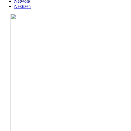
Network
Nextizen