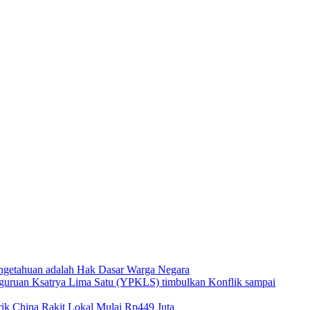
ngetahuan adalah Hak Dasar Warga Negara
guruan Ksatrya Lima Satu (YPKLS) timbulkan Konflik sampai
k China Rakit Lokal Mulai Rp449 Juta