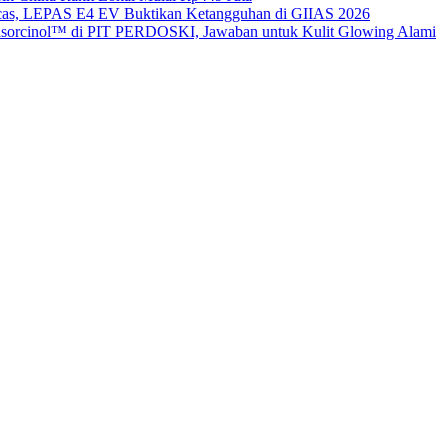
gecas, LEPAS E4 EV Buktikan Ketangguhan di GIIAS 2026
sorcinol™ di PIT PERDOSKI, Jawaban untuk Kulit Glowing Alami