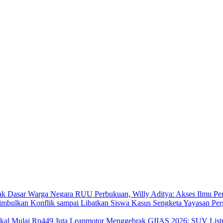
RUU Perbukuan, Willy Aditya: Akses Ilmu Pe
Kasus Sengketa Yayasan Per
Leapmotor Menggebrak GIIAS 2026: SUV Listri