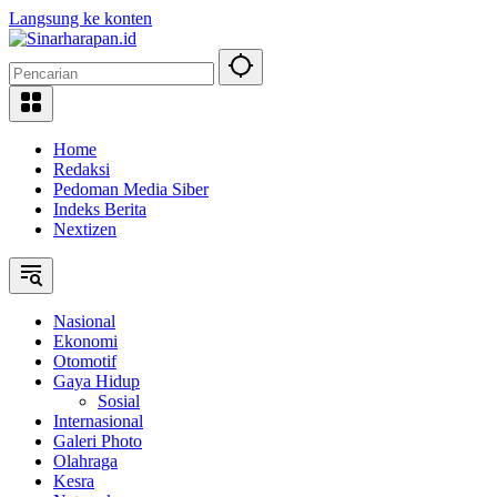
Langsung ke konten
Home
Redaksi
Pedoman Media Siber
Indeks Berita
Nextizen
Nasional
Ekonomi
Otomotif
Gaya Hidup
Sosial
Internasional
Galeri Photo
Olahraga
Kesra