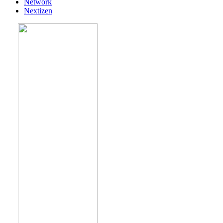
Network
Nextizen