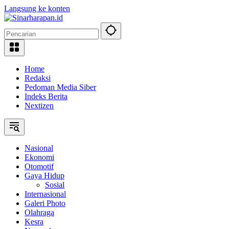
Langsung ke konten
Home
Redaksi
Pedoman Media Siber
Indeks Berita
Nextizen
Nasional
Ekonomi
Otomotif
Gaya Hidup
Sosial
Internasional
Galeri Photo
Olahraga
Kesra