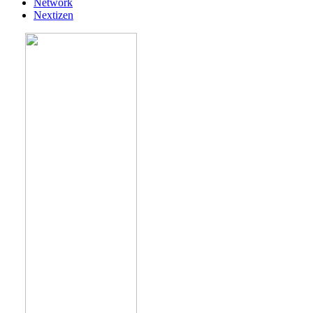
Network
Nextizen