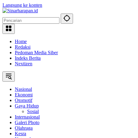
Langsung ke konten
Home
Redaksi
Pedoman Media Siber
Indeks Berita
Nextizen
Nasional
Ekonomi
Otomotif
Gaya Hidup
Sosial
Internasional
Galeri Photo
Olahraga
Kesra