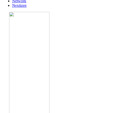
Network
Nextizen